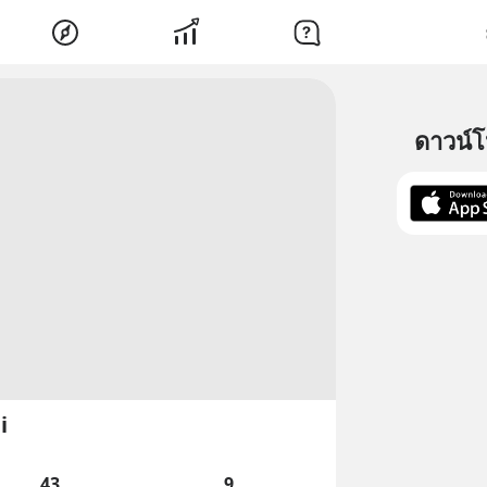
ดาวน์
i
43
9