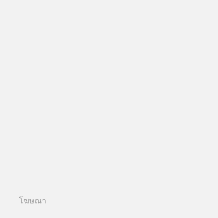
โฆษณา