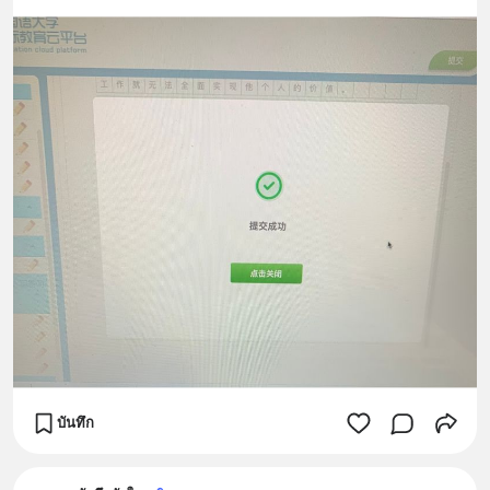
บันทึก