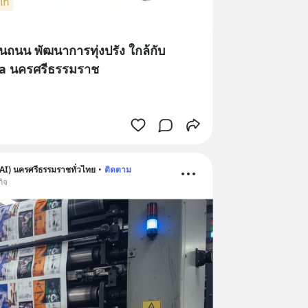
บนถนน พัฒนาการทุ่งปรัง ใกล้กับ
aza นครศรีธรรมราช
อ
AI) นครศรีธรรมราชทั่วไทย
•
ติดตาม
กิจ