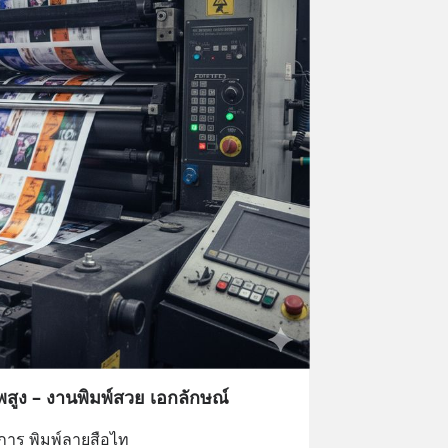
สูง – งานพิมพ์สวย เอกลักษณ์
การ พิมพ์ลายสือไท 