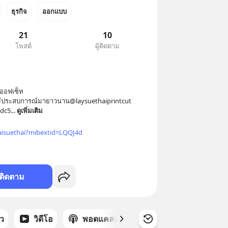
ธุรกิจ
ออกแบบ
21
10
โพสต์
ผู้ติดตาม
ออฟเซ็ท

้มีประสบการณ์มายาวนาน@laysuethaiprintcut

_dc5
... 
ดูเพิ่มเติม
aisuethai?mibextid=LQQJ4d
ติดตาม
าว
วิดีโอ
พอดแคสต์
ซีรีส์