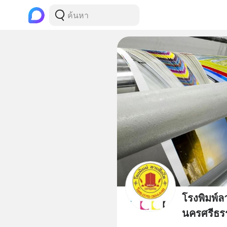
โรงพิมพ์
นครศรีธร