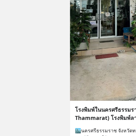
โรงพิมพ์ในนครศรีธรรมร
Thammarat) โรงพิมพ์ลา
🏙นครศรีธรรมราช จังหวัดทา