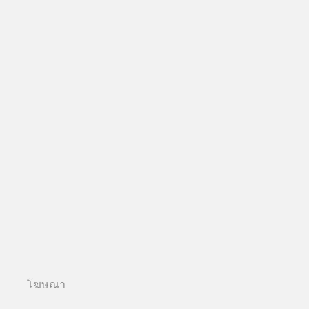
โฆษณา