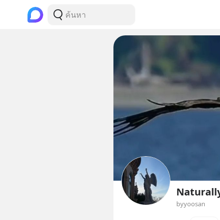
Naturall
byyoosan