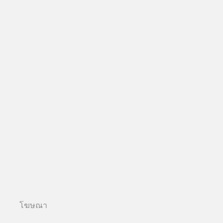
โฆษณา