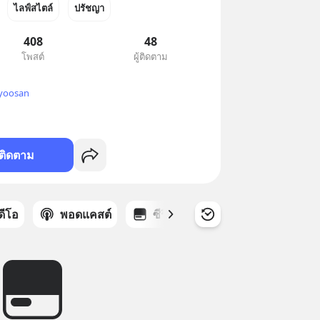
ไลฟ์สไตล์
ปรัชญา
408
48
โพสต์
ผู้ติดตาม
yyoosan
ติดตาม
ิดีโอ
พอดแคสต์
ซีรีส์