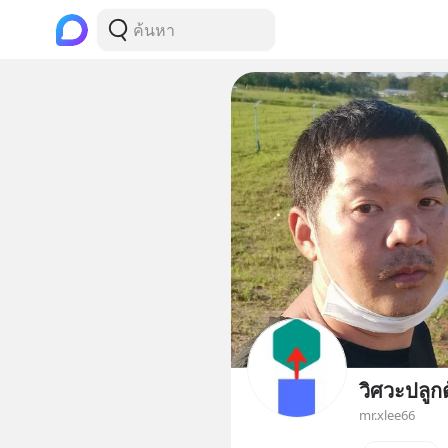
วิศวะปลูกต
mr.xlee66