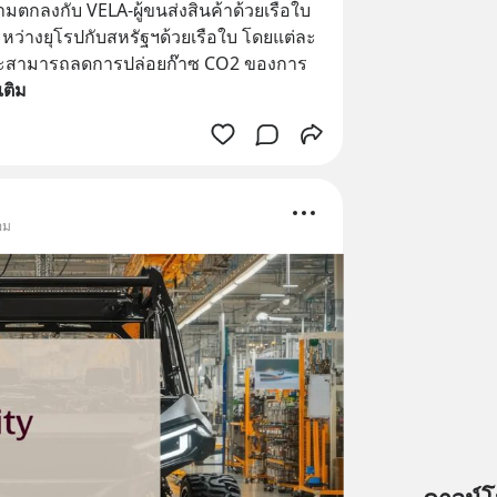
กลงกับ VELA-ผู้ขนส่งสินค้าด้วยเรือใบ 
ะหว่างยุโรปกับสหรัฐฯด้วยเรือใบ โดยแต่ละ
นและสามารถลดการปล่อยก๊าซ CO2 ของการ
มเติม
อม