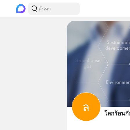
ล
โลกร้อนกั