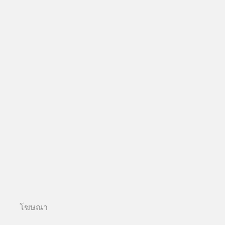
โฆษณา