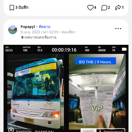
3 บันทึก
4
2
1
Popapyl
•
ติดตาม
9 เม.ย. 2023 เวลา 02:55 • ท่องเที่ยว
เทศบาลนครเชียงราย