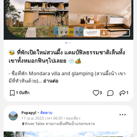
🐝 ที่พักเปิดใหม่สวนผึ้ง แคมป์ฟิลธรรมชาติเห็นทั้ง
เขาทั้งหมอกฟินๆไปเลยย 🌧️🏕️
- ชื่อที่พัก Mondara villa and glamping (สวนผึ้งน้า เขา
มีที่หัวหินด้วย)
... 
อ่านต่อ
1 บันทึก
3
1
Popapyl
•
ติดตาม
17 เม.ย. 2023 เวลา 06:35 • ท่องเที่ยว
River Tales ลานกางเต็นท์ริมน้ำแก่งกระจาน