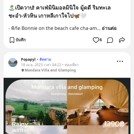
🏝เปิดวาป! คาเฟ่มินิมอลมินิใจ มู้ดดี ริมทะเล
ชะอำ-หัวหิน เกาหลีเกาใจไป🦋🤍
- พิกัด Bonnie on the beach cafe cha-am
... 
อ่านต่อ
บันทึก
6
Popapyl
•
ติดตาม
18 เม.ย. 2023 เวลา 04:22 • ท่องเที่ยว
Mondara Villa and Glamping