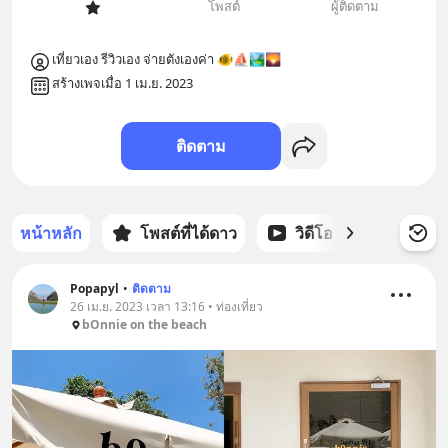
โพสต์
ผู้ติดตาม
เที่ยวเอง รีวิวเอง จ่ายตังเองค่า 🐠⛵️🏞️🌄
สร้างเพจเมื่อ 1 เม.ย. 2023
ติดตาม
หน้าหลัก
โพสต์ที่ได้ดาว
วิดีโอ
พอดแคส
Popapyl
•
ติดตาม
26 เม.ย. 2023 เวลา 13:16 • ท่องเที่ยว
bOnnie on the beach