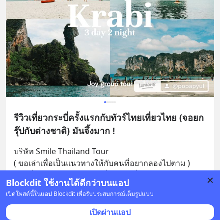
รีวิวเที่ยวกระบี่ครั้งแรกกับทัวร์ไทยเที่ยวไทย (จอยก
รุ๊ปกับต่างชาติ) มันจึ้งมาก !
บริษัท Smile Thailand Tour
( ขอเล่าเพื่อเป็นแนวทางให้กับคนที่อยากลองไปตาม ) 
ก่อนอื่นเราไปเดินงานไทยเที่ยวไทยเมื่อ เดือนมีนา  ปี
... 
Blockdit ใช้งานได้ดีกว่าบนแอป
อ่านต่อ
เปิดโพสต์นี้ในแอป Blockdit เพื่อรับประสบการณ์เต็มรูปแบบ
6 บันทึก
12
2
16
เปิดผ่านแอป