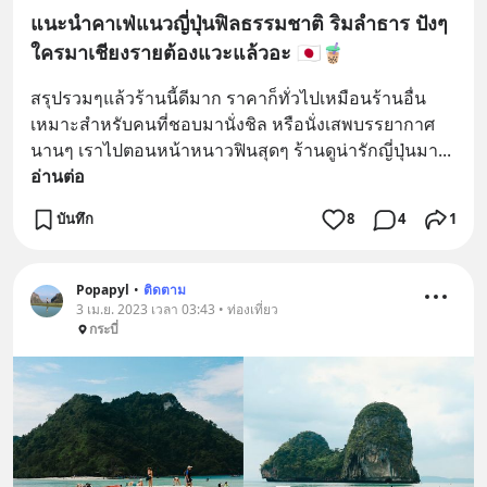
แนะนำคาเฟ่แนวญี่ปุ่นฟิลธรรมชาติ ริมลำธาร ปังๆ
ใครมาเชียงรายต้องแวะแล้วอะ 🇯🇵🧋
สรุปรวมๆแล้วร้านนี้ดีมาก ราคาก็ทั่วไปเหมือนร้านอื่น 
เหมาะสำหรับคนที่ชอบมานั่งชิล หรือนั่งเสพบรรยากาศ
นานๆ เราไปตอนหน้าหนาวฟินสุดๆ ร้านดูน่ารักญี่ปุ่นมา
... 
อ่านต่อ
บันทึก
8
4
1
Popapyl
•
ติดตาม
3 เม.ย. 2023 เวลา 03:43 • ท่องเที่ยว
กระบี่