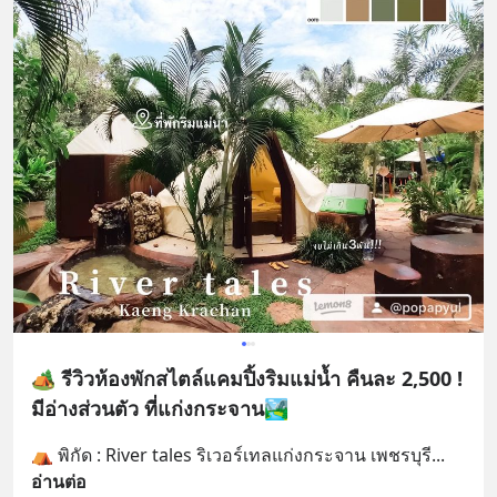
🏕 รีวิวห้องพักสไตล์แคมปิ้งริมแม่น้ำ คืนละ 2,500 !
มีอ่างส่วนตัว ที่แก่งกระจาน🏞
⛺️ พิกัด : River tales ริเวอร์เทลแก่งกระจาน เพชรบุรี
... 
อ่านต่อ