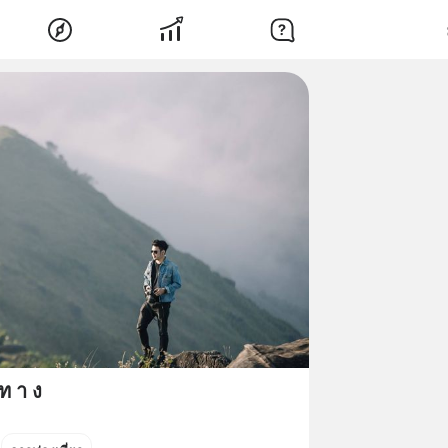
ท า ง