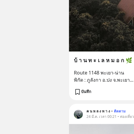
บ้ า น ท ะ เ ล ห ม อ ก 🌿
Route 1148 พะเยา-น่าน
พิกัด : ภูลังกา อ.ปง จ.พะเยา
...
บันทึก
ค น ห ล ง ท า ง
•
ติดตาม
24 มี.ค. เวลา 00:21 • ท่องเที่ยว