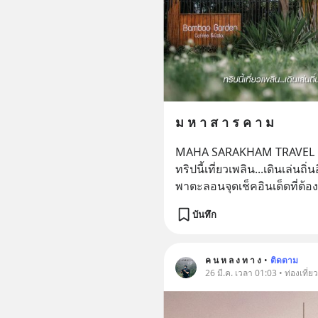
ม ห า ส า ร ค า ม
MAHA SARAKHAM TRAVEL
ทริปนี้เที่ยวเพลิน...เดินเล่นถิ่
พาตะลอนจุดเช็คอินเด็ดที่ต้
บันทึก
ค น ห ล ง ท า ง
•
ติดตาม
26 มี.ค. เวลา 01:03 • ท่องเที่ยว