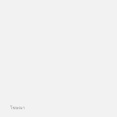
โฆษณา