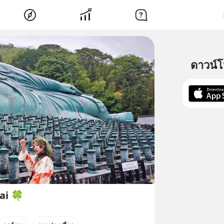
ดาวน์
ai 🍀