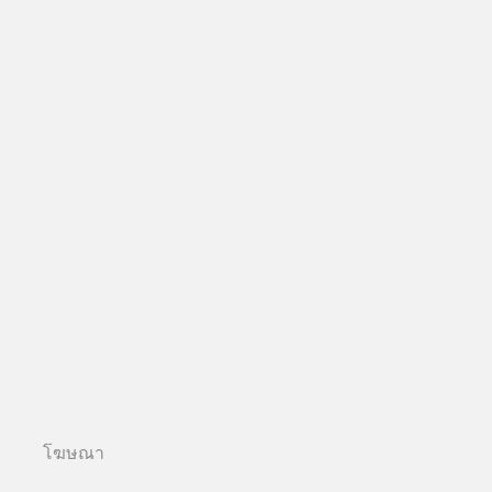
โฆษณา