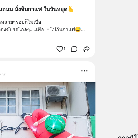
ชิวๆริมถนน นั่งจิบกาแฟ ในวันหยุด🫰
หลายๆรอบก็ไม่เบื่อ
้องขับรถไกลๆ.....เพื่อ  = ไปกินกาแฟ😅
... 
1
าหาร