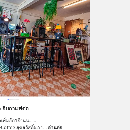
 ตัดผมเสร็จ จิบกาแฟต่อ
ิ่มอีก1ร้านน......
offee สุขสวัสดิ์62/1
... 
อ่านต่อ