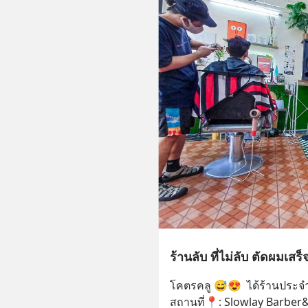
ร้านลับ ที่ไม่ลับ
โคตรคลู 😅😍  ได้ร้านประจำเพ
สถานที่📍: Slowlay Barber&C