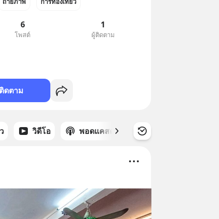
ถ่ายภาพ
การท่องเที่ยว
6
1
โพสต์
ผู้ติดตาม
ติดตาม
าว
วิดีโอ
พอดแคสต์
ซีรีส์