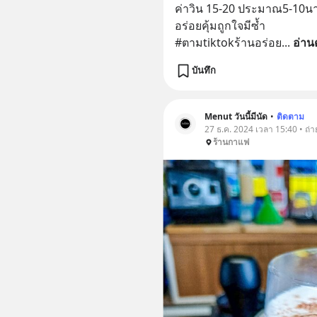
ค่าวิน 15-20 ประมาณ5-10นาท
อร่อยคุ้มถูกใจมีซ้ำ
#ตามtiktokร้านอร่อย
... 
อ่าน
บันทึก
Menut วันนี้มีนัด
•
ติดตาม
27 ธ.ค. 2024 เวลา 15:40 • ถ่
ร้านกาแฟ