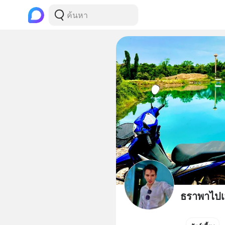
ธราพาไปเท