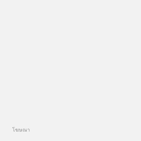
โฆษณา