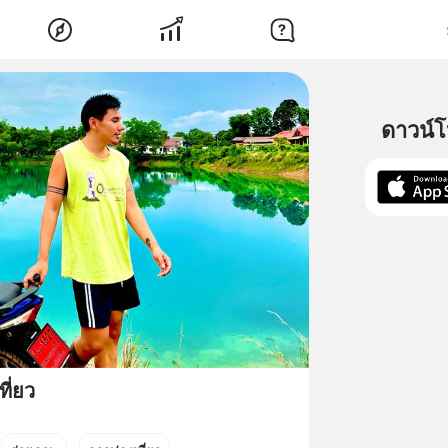
ดาวน์
ี่ยว