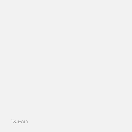
โฆษณา