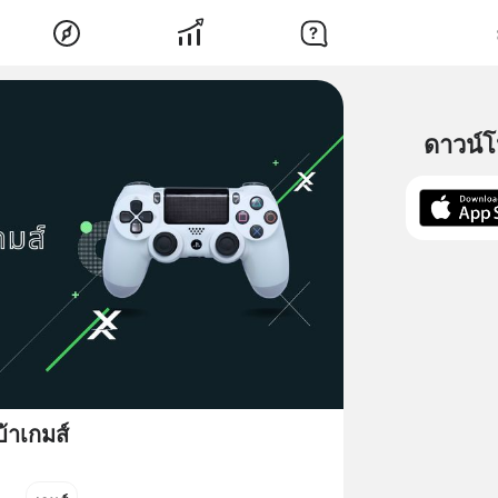
ดาวน์
บ้าเกมส์