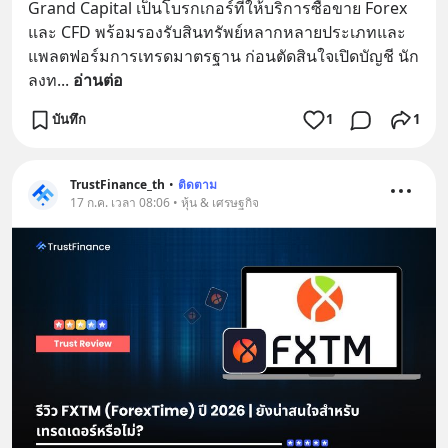
Grand Capital เป็นโบรกเกอร์ที่ให้บริการซื้อขาย Forex 
และ CFD พร้อมรองรับสินทรัพย์หลากหลายประเภทและ
แพลตฟอร์มการเทรดมาตรฐาน ก่อนตัดสินใจเปิดบัญชี นัก
ลงท
... 
อ่านต่อ
บันทึก
1
1
TrustFinance_th
•
ติดตาม
17 ก.ค. เวลา 08:06 • หุ้น & เศรษฐกิจ