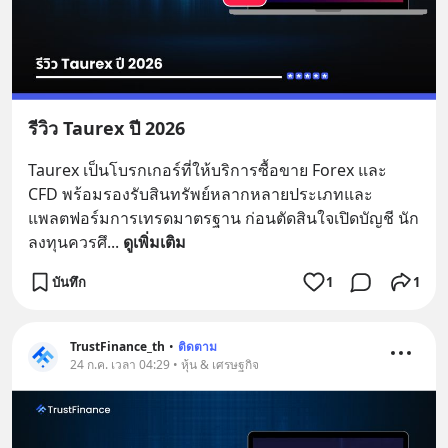
รีวิว Taurex ปี 2026
Taurex เป็นโบรกเกอร์ที่ให้บริการซื้อขาย Forex และ 
CFD พร้อมรองรับสินทรัพย์หลากหลายประเภทและ
แพลตฟอร์มการเทรดมาตรฐาน ก่อนตัดสินใจเปิดบัญชี นัก
ลงทุนควรศึ
... 
ดูเพิ่มเติม
บันทึก
1
1
TrustFinance_th
•
ติดตาม
24 ก.ค. เวลา 04:29 • หุ้น & เศรษฐกิจ