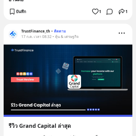
บันทึก
1
1
TrustFinance_th
•
ติดตาม
17 ก.ค. เวลา 08:32 • หุ้น & เศรษฐกิจ
รีวิว Grand Capital ล่าสุด