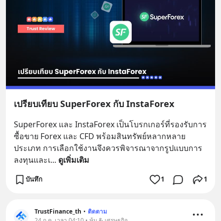
เปรียบเทียบ SuperForex กับ InstaForex
SuperForex และ InstaForex เป็นโบรกเกอร์ที่รองรับการ
ซื้อขาย Forex และ CFD พร้อมสินทรัพย์หลากหลาย
ประเภท การเลือกใช้งานจึงควรพิจารณาจากรูปแบบการ
ลงทุนและเ
... 
ดูเพิ่มเติม
บันทึก
1
1
TrustFinance_th
•
ติดตาม
24 ก.ค. เวลา 04:10 • หุ้น & เศรษฐกิจ