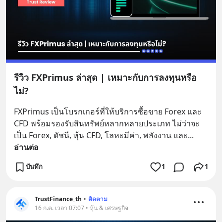
รีวิว FXPrimus ล่าสุด | เหมาะกับการลงทุนหรือ
ไม่?
FXPrimus เป็นโบรกเกอร์ที่ให้บริการซื้อขาย Forex และ 
CFD พร้อมรองรับสินทรัพย์หลากหลายประเภท ไม่ว่าจะ
เป็น Forex, ดัชนี, หุ้น CFD, โลหะมีค่า, พลังงาน และ
... 
อ่านต่อ
บันทึก
1
1
TrustFinance_th
•
ติดตาม
16 ก.ค. เวลา 07:07 • หุ้น & เศรษฐกิจ