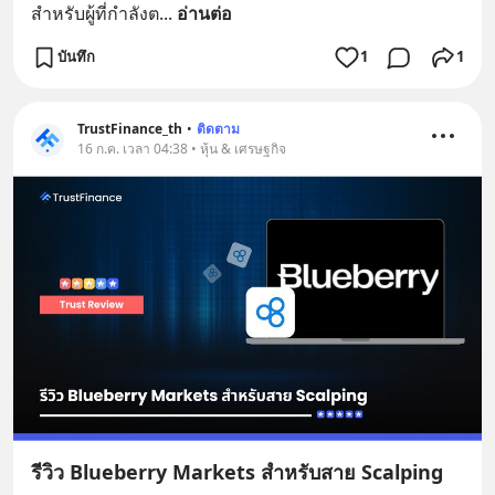
สำหรับผู้ที่กำลังต
... 
อ่านต่อ
บันทึก
1
1
TrustFinance_th
•
ติดตาม
16 ก.ค. เวลา 04:38 • หุ้น & เศรษฐกิจ
รีวิว Blueberry Markets สำหรับสาย Scalping