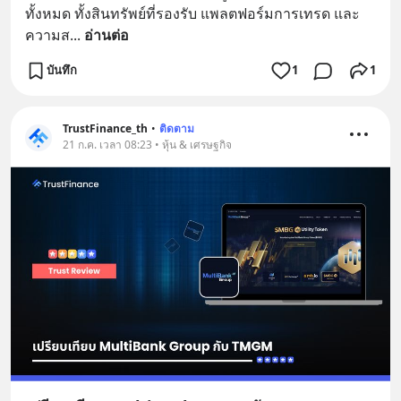
ทั้งหมด ทั้งสินทรัพย์ที่รองรับ แพลตฟอร์มการเทรด และ
ความส
... 
อ่านต่อ
บันทึก
1
1
TrustFinance_th
•
ติดตาม
21 ก.ค. เวลา 08:23 • หุ้น & เศรษฐกิจ