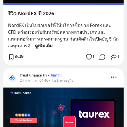
รีวิว NordFX ปี 2026
NordFX เป็นโบรกเกอร์ที่ให้บริการซื้อขาย Forex และ 
CFD พร้อมรองรับสินทรัพย์หลากหลายประเภทและ
แพลตฟอร์มการเทรดมาตรฐาน ก่อนตัดสินใจเปิดบัญชี นัก
ลงทุนควรศึ
... 
ดูเพิ่มเติม
บันทึก
1
1
TrustFinance_th
•
ติดตาม
24 ก.ค. เวลา 04:46 • หุ้น & เศรษฐกิจ