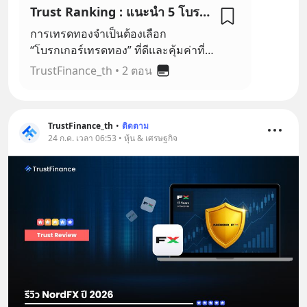
Trust Ranking : แนะนำ 5 โบรกเกอร์เทรดทอง ปี 2023
การเทรดทองจำเป็นต้องเลือก
“โบรกเกอร์เทรดทอง” ที่ดีและคุ้มค่าที่
สุด เพื่อลดโอกาสในการสูญเสียกำไรที่
TrustFinance_th
•
2 ตอน
อาจเกิดขึ้นได้
TrustFinance_th
•
ติดตาม
24 ก.ค. เวลา 06:53 • หุ้น & เศรษฐกิจ