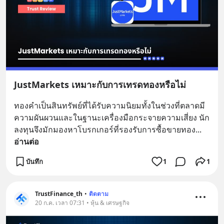
JustMarkets เหมาะกับการเทรดทองหรือไม่
ทองคำเป็นสินทรัพย์ที่ได้รับความนิยมทั้งในช่วงที่ตลาดมี
ความผันผวนและในฐานะเครื่องมือกระจายความเสี่ยง นัก
ลงทุนจึงมักมองหาโบรกเกอร์ที่รองรับการซื้อขายทอง
... 
อ่านต่อ
บันทึก
1
1
TrustFinance_th
•
ติดตาม
20 ก.ค. เวลา 07:31 • หุ้น & เศรษฐกิจ