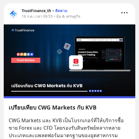
TrustFinance_th
•
ติดตาม
16 ก.ค. เวลา 06:55 • หุ้น & เศรษฐกิจ
เปรียบเทียบ CWG Markets กับ KVB
CWG Markets และ KVB เป็นโบรกเกอร์ที่ให้บริการซื้อ
ขาย Forex และ CFD โดยรองรับสินทรัพย์หลากหลาย
ประเภทและแพลตฟอร์มมาตรฐานของอุตสาหกรรม 