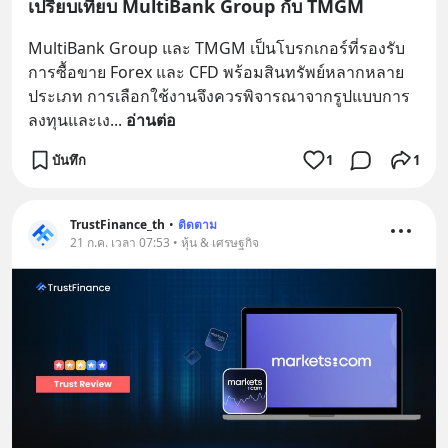
เปรียบเทียบ MultiBank Group กับ TMGM
MultiBank Group และ TMGM เป็นโบรกเกอร์ที่รองรับ
การซื้อขาย Forex และ CFD พร้อมสินทรัพย์หลากหลาย
ประเภท การเลือกใช้งานจึงควรพิจารณาจากรูปแบบการ
ลงทุนและเง
... 
อ่านต่อ
บันทึก
1
1
TrustFinance_th
•
ติดตาม
21 ก.ค. เวลา 07:53 • หุ้น & เศรษฐกิจ