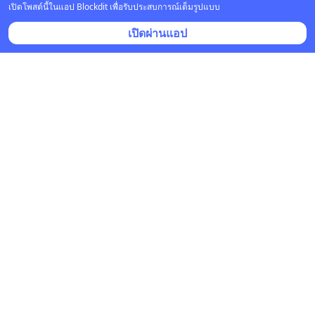
เปิดโพสต์นี้ในแอป Blockdit เพื่อรับประสบการณ์เต็มรูปแบบ
เปิดผ่านแอป
TrustFinance_th
•
ติดตาม
14 ก.ค. เวลา 06:40 • หุ้น & เศรษฐกิจ
เปรียบเทียบ Windsor Brokers กับ FXPro
Windsor Brokers และ FXPro เป็นโบรกเกอร์ Forex และ 
CFD ที่มีชื่อเสียงในตลาดและเปิดให้บริการมาอย่างต่อ