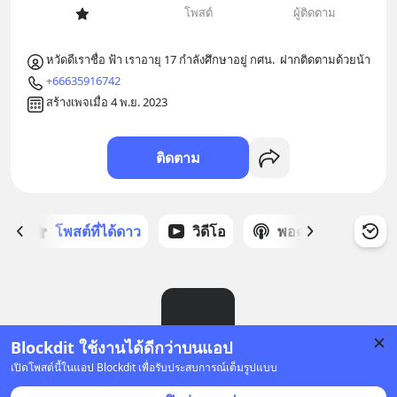
โพสต์
ผู้ติดตาม
หวัดดีเราชื่อ ฟ้า เราอายุ 17 กำลังศึกษาอยู่ กศน.  ฝากติดตามด้วยน้า
+66635916742
สร้างเพจเมื่อ 4 พ.ย. 2023
ติดตาม
ก
โพสต์ที่ได้ดาว
วิดีโอ
พอดแคสต์
ซ
Blockdit ใช้งานได้ดีกว่าบนแอป
เปิดโพสต์นี้ในแอป Blockdit เพื่อรับประสบการณ์เต็มรูปแบบ
ยังไม่มีโพสต์