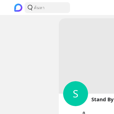
S
Stand By 
0