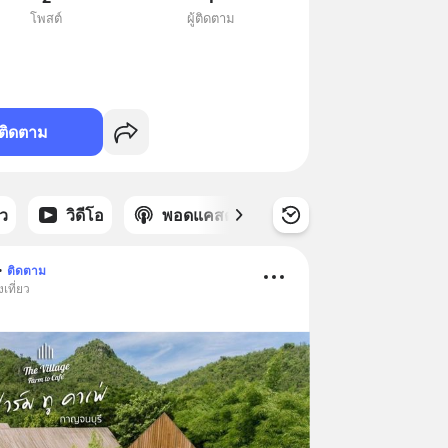
โพสต์
ผู้ติดตาม
ติดตาม
าว
วิดีโอ
พอดแคสต์
ซีรีส์
•
ติดตาม
เที่ยว