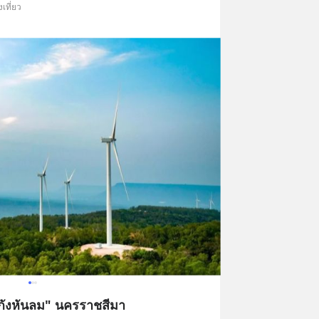
เที่ยว
ำ กังหันลม" นครราชสีมา