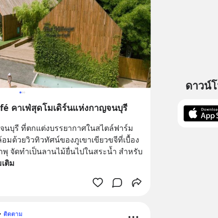
ดาวน์
The Village Farm to Café คาเฟ่สุดโมเดิร์นแห่งกาญจนบุรี
ญจนบุรี ที่ตกแต่งบรรยากาศในสไตล์ฟาร์ม
อมด้วยวิวทิวทัศน์ของภูเขาเขียวขจีที่เบื้อง
้ำพุ จัดทำเป็นลานไม้ยื่นไปในสระน้ำ สำหรับ
่มเติม
•
ติดตาม