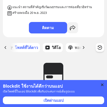
แนะนำ สถานที่สำคัญเชิงวัฒนธรรมและการท่องเที่ยวอิหร่าน
สร้างเพจเมื่อ 20 พ.ย. 2023
ติดตาม
ก
โพสต์ที่ได้ดาว
วิดีโอ
พอดแคสต์
ซ
Blockdit ใช้งานได้ดีกว่าบนแอป
ยังไม่มีโพสต์
เปิดโพสต์นี้ในแอป Blockdit เพื่อรับประสบการณ์เต็มรูปแบบ
เปิดผ่านแอป