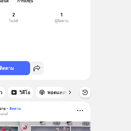
นยนต์
การลงทุน
2
1
โพสต์
ผู้ติดตาม
ติดตาม
าว
วิดีโอ
พอดแคสต์
ซีรีส์
็ขาย
•
ติดตาม
านยนต์