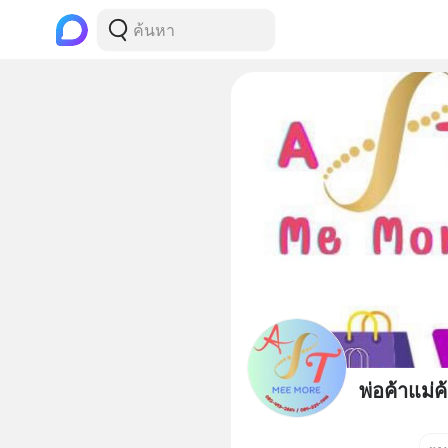
พ่อค้าแม่