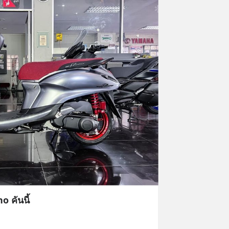
o คันนี้