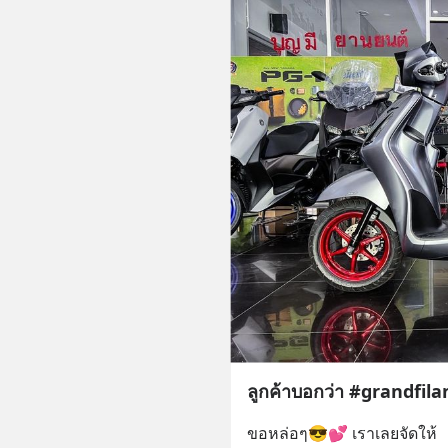
ลูกค้าบอกว่า #grandfilan
ขอหล่อๆ😎💕 เราเลยจัดให้