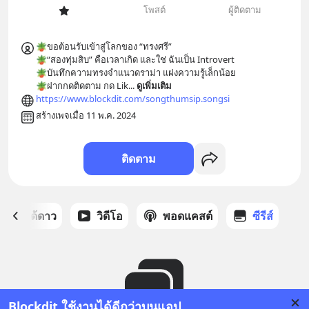
โพสต์
ผู้ติดตาม
🪴ขอต้อนรับเข้าสู่โลกของ “ทรงศรี”

🪴“สองทุ่มสิบ” คือเวลาเกิด และใช่ ฉันเป็น Introvert

🪴บันทึกความทรงจำแนวดราม่า แฝงความรู้เล็กน้อย 

🪴ฝากกดติดตาม กด Lik
... 
ดูเพิ่มเติม
https://www.blockdit.com/songthumsip.songsi
สร้างเพจเมื่อ 11 พ.ค. 2024
ติดตาม
สต์ที่ได้ดาว
วิดีโอ
พอดแคสต์
ซีรีส์
Blockdit ใช้งานได้ดีกว่าบนแอป