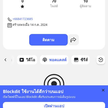
0
70
10
โพสต์
ผู้ติดตาม
+66841723685
สร้างเพจเมื่อ 14 ก.ค. 2024
ติดตาม
ี่ได้ดาว
วิดีโอ
พอดแคสต์
ซีรีส์
Blockdit ใช้งานได้ดีกว่าบนแอป
เปิดโพสต์นี้ในแอป Blockdit เพื่อรับประสบการณ์เต็มรูปแบบ
ยังไม่มีพอดแคสต์
เปิดผ่านแอป