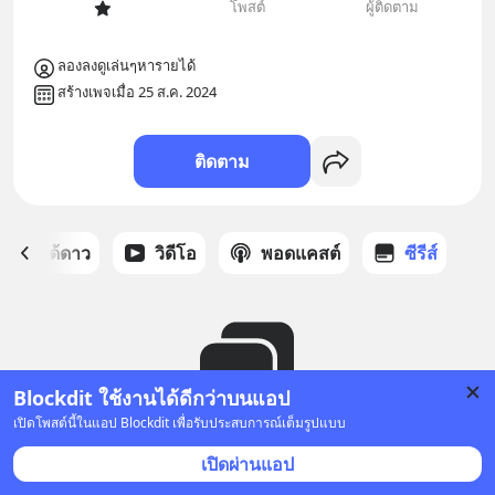
โพสต์
ผู้ติดตาม
ลองลงดูเล่นๆหารายได้
สร้างเพจเมื่อ 25 ส.ค. 2024
ติดตาม
สต์ที่ได้ดาว
วิดีโอ
พอดแคสต์
ซีรีส์
Blockdit ใช้งานได้ดีกว่าบนแอป
เปิดโพสต์นี้ในแอป Blockdit เพื่อรับประสบการณ์เต็มรูปแบบ
ยังไม่มีซีรีส์
เปิดผ่านแอป