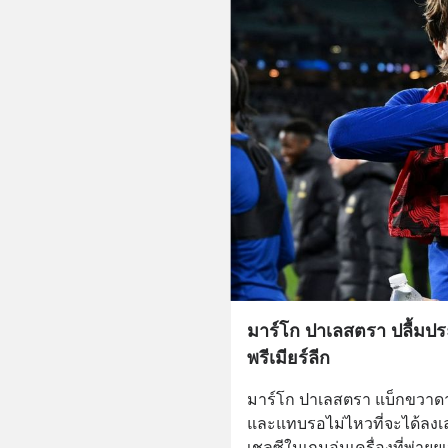
มาร์โก ปาเลสตรา ปลื้มปร
พรีเมียร์ลีก
มาร์โก ปาเลสตรา แบ็กขวาดาวรุ่
และแทบรอไม่ไหวที่จะได้ลงเล่
เชลซีในเกมอุ่นเครื่องที่พ่าย