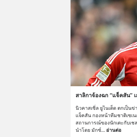
สาลิกาจ้องฉก “แจ็คสัน” เ
นิวคาสเซิ่ล ยูไนเต็ด ตกเป็นข่
แจ็คสัน กองหน้าทีมชาติเซเนก
สถานการณ์ของนักเตะกับเชลซีเ
นำโดย มักซ์
... 
อ่านต่อ