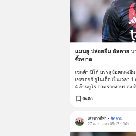
แมนยู ปล่อยยืม อัลตาย บาย
ซื้อขาด
เซลต้า บีโก้ บรรลุข้อตกลงยืม
เชสเตอร์ ยูไนเต็ด เป็นเวลา 1
4 ล้านยูโร ตามรายงานของ ดิ
บันทึก
เล่าข่าวกีฬา
•
ติดตาม
27 เม.ย. เวลา 05:17 • กีฬา