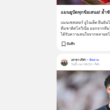
แมนยูปัดทุกข้อเสนอ! ย้ำชัด
แมนเชสเตอร์ ยูไนเต็ด ยืนยัน
ทีมชาติสโลวีเนีย ออกจากทีมใ
ได้รับความสนใจจากหลายสโ
บันทึก
เล่าข่าวกีฬา
•
ติดตาม
วันนี้ เวลา 06:53 • กีฬา