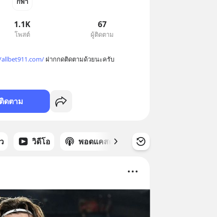
กีฬา
1.1K
67
โพสต์
ผู้ติดตาม
/allbet911.com/
 ฝากกดติดตามด้วยนะครับ
ติดตาม
าว
วิดีโอ
พอดแคสต์
ซีรีส์