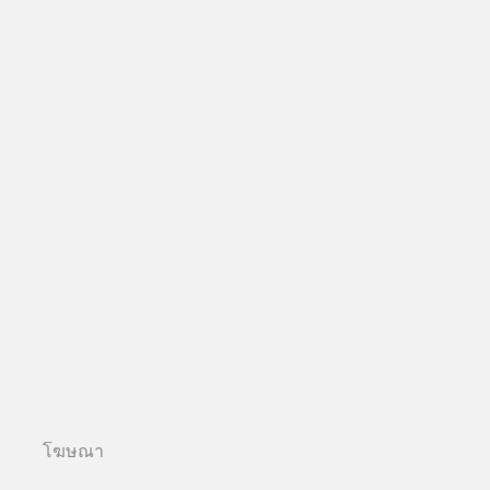
โฆษณา