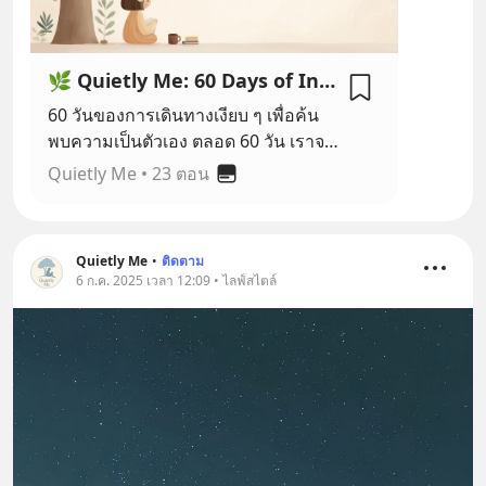
🌿 Quietly Me: 60 Days of Introvert Discovery
60 วันของการเดินทางเงียบ ๆ เพื่อค้น
พบความเป็นตัวเอง ตลอด 60 วัน เราจะ
ค่อย ๆ พาใจกลับบ้าน เริ่มจากการ
Quietly Me
•
23 ตอน
เข้าใจตัวเอง การสร้างพื้นที่ปลอดภัยใน
ใจ เรียนรู้วิธีดูแลความคิดและความ
รู้สึกอย่างอ่อนโยน ไปจนถึงการสื่อสาร
Quietly Me
•
ติดตาม
สร้างความสัมพันธ์ และเติบโตอย่าง
6 ก.ค. 2025 เวลา 12:09 • ไลฟ์สไตล์
เงียบ ๆ แต่มั่นคง ให้เราได้เป็นตัวเอง…
ในแบบเงียบ ๆ...เหมือนที่เป็นอยู่เสมอมา
#QuietlyMe #60DaysWithMe #พลัง
เงียบ #พื้นที่ปลอดภัยในใจ