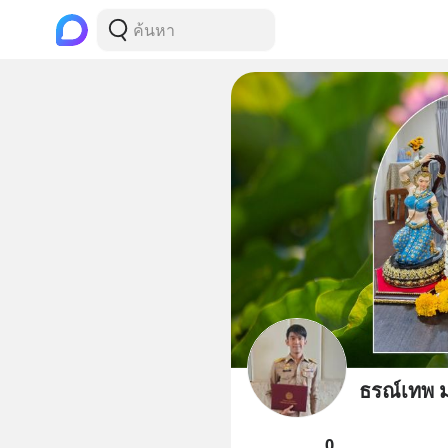
ธรณ์เทพ มณ
0