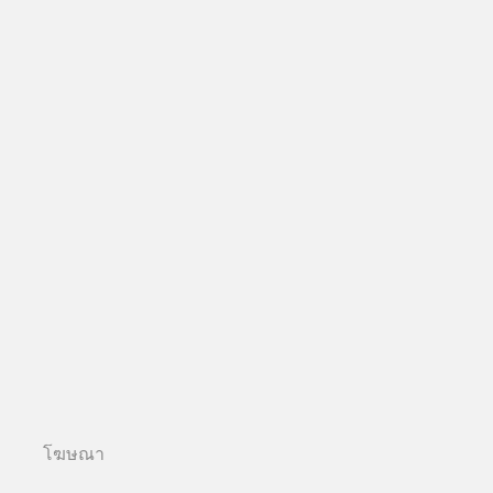
โฆษณา