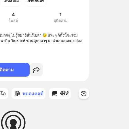
ไลฟ์สไตล์
ภาพยนตร์
4
1
โพสต์
ผู้ติดตาม
กๆ ไม่รู้สมาธิสั้นรึเปล่า 😓 แหะๆ ก็ทั้งนี้จะรวม
่อย พากิน วิเคราะห์ ชวนคุยบลาๆ มานำเสนอนะคะ อ่ออ 
ติดตาม
ดีโอ
พอดแคสต์
ซีรีส์