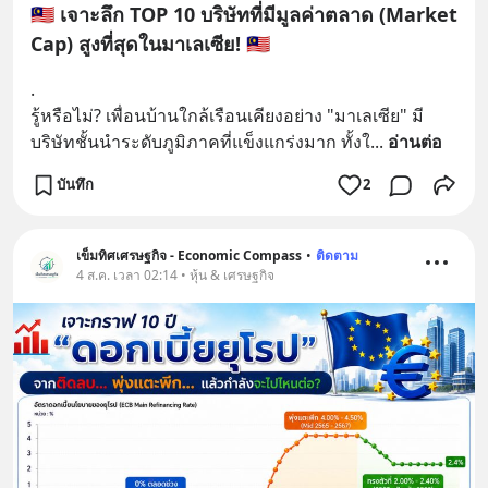
🇲🇾 เจาะลึก TOP 10 บริษัทที่มีมูลค่าตลาด (Market
Cap) สูงที่สุดในมาเลเซีย! 🇲🇾
.
รู้หรือไม่? เพื่อนบ้านใกล้เรือนเคียงอย่าง "มาเลเซีย" มี
บริษัทชั้นนำระดับภูมิภาคที่แข็งแกร่งมาก ทั้งใ
... 
อ่านต่อ
บันทึก
2
เข็มทิศเศรษฐกิจ - Economic Compass
•
ติดตาม
4 ส.ค. เวลา 02:14 • หุ้น & เศรษฐกิจ