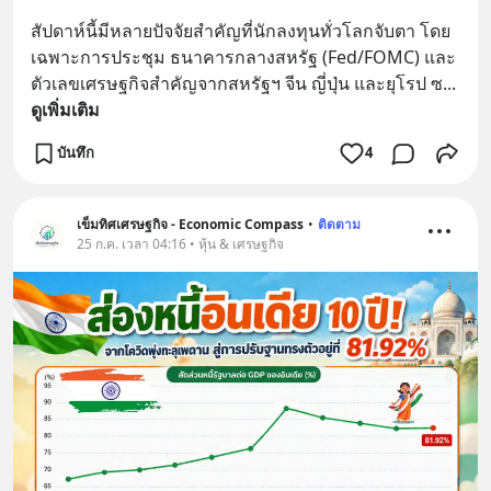
สัปดาห์นี้มีหลายปัจจัยสำคัญที่นักลงทุนทั่วโลกจับตา โดย
เฉพาะการประชุม ธนาคารกลางสหรัฐ (Fed/FOMC) และ
ตัวเลขเศรษฐกิจสำคัญจากสหรัฐฯ จีน ญี่ปุ่น และยุโรป ซ
... 
ดูเพิ่มเติม
บันทึก
4
เข็มทิศเศรษฐกิจ - Economic Compass
•
ติดตาม
25 ก.ค. เวลา 04:16 • หุ้น & เศรษฐกิจ