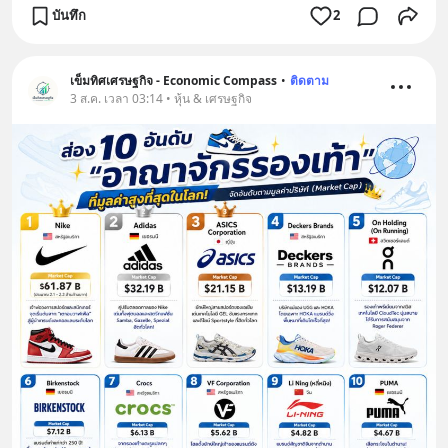
บันทึก
2
เข็มทิศเศรษฐกิจ - Economic Compass
•
ติดตาม
3 ส.ค. เวลา 03:14 • หุ้น & เศรษฐกิจ