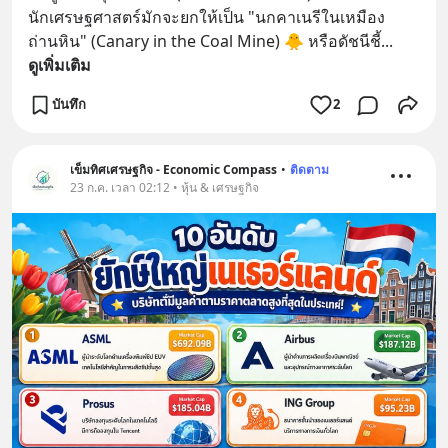
นักเศรษฐศาสตร์มักจะยกให้เป็น "นกคาเนรีในเหมือง
ถ่านหิน" (Canary in the Coal Mine) 🐥 หรือดัชนีชี้
... 
ดูเพิ่มเติม
บันทึก
2
เข็มทิศเศรษฐกิจ - Economic Compass
•
ติดตาม
23 ก.ค. เวลา 02:12 • หุ้น & เศรษฐกิจ