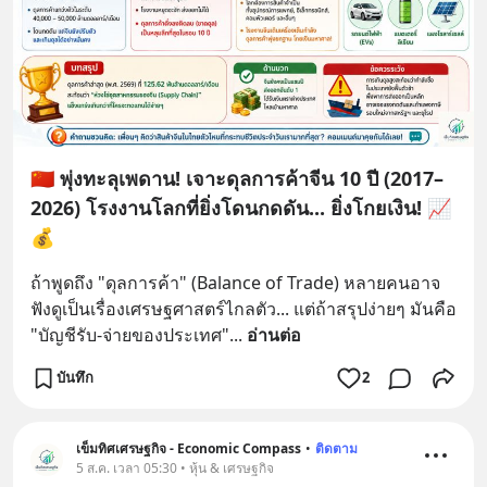
🇨🇳 พุ่งทะลุเพดาน! เจาะดุลการค้าจีน 10 ปี (2017–
2026) โรงงานโลกที่ยิ่งโดนกดดัน... ยิ่งโกยเงิน! 📈
💰
ถ้าพูดถึง "ดุลการค้า" (Balance of Trade) หลายคนอาจ
ฟังดูเป็นเรื่องเศรษฐศาสตร์ไกลตัว... แต่ถ้าสรุปง่ายๆ มันคือ 
"บัญชีรับ-จ่ายของประเทศ"
... 
อ่านต่อ
บันทึก
2
เข็มทิศเศรษฐกิจ - Economic Compass
•
ติดตาม
5 ส.ค. เวลา 05:30 • หุ้น & เศรษฐกิจ