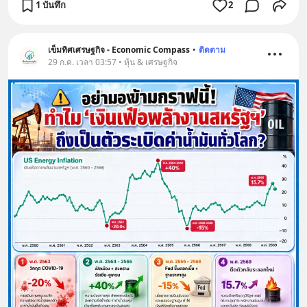
1 บันทึก
2
เข็มทิศเศรษฐกิจ - Economic Compass
•
ติดตาม
29 ก.ค. เวลา 03:57 • หุ้น & เศรษฐกิจ