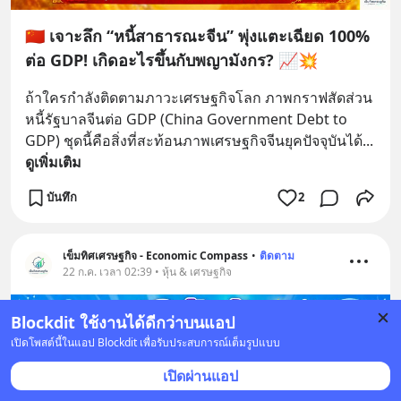
🇨🇳 เจาะลึก “หนี้สาธารณะจีน” พุ่งแตะเฉียด 100%
ต่อ GDP! เกิดอะไรขึ้นกับพญามังกร? 📈💥
ถ้าใครกำลังติดตามภาวะเศรษฐกิจโลก ภาพกราฟสัดส่วน 
หนี้รัฐบาลจีนต่อ GDP (China Government Debt to 
GDP) ชุดนี้คือสิ่งที่สะท้อนภาพเศรษฐกิจจีนยุคปัจจุบันได้
... 
ดูเพิ่มเติม
บันทึก
2
เข็มทิศเศรษฐกิจ - Economic Compass
•
ติดตาม
22 ก.ค. เวลา 02:39 • หุ้น & เศรษฐกิจ
Blockdit ใช้งานได้ดีกว่าบนแอป
เปิดโพสต์นี้ในแอป Blockdit เพื่อรับประสบการณ์เต็มรูปแบบ
เปิดผ่านแอป