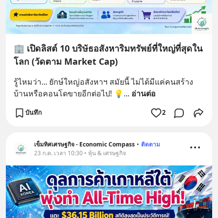
🏢 เปิดลิสต์ 10 บริษัธอสังหาริมทรัพย์ที่ใหญ่ที่สุดใน
โลก (วัดตาม Market Cap)
รู้ไหมว่า... ยักษ์ใหญ่อสังหาฯ สมัยนี้ ไม่ได้มีแค่คนสร้าง
บ้านหรือคอนโดขายอีกต่อไป! 💡
... 
อ่านต่อ
บันทึก
2
เข็มทิศเศรษฐกิจ - Economic Compass
•
ติดตาม
23 ก.ค. เวลา 10:30 • หุ้น & เศรษฐกิจ