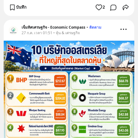
บันทึก
2
เข็มทิศเศรษฐกิจ - Economic Compass
•
ติดตาม
27 ก.ค. เวลา 01:51 • หุ้น & เศรษฐกิจ