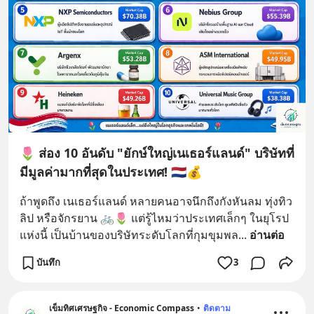
🌷 ส่อง 10 อันดับ "ยักษ์ใหญ่เนเธอร์แลนด์" บริษัทที่
มีมูลค่ามากที่สุดในประเทศ! 🇳🇱💰
ถ้าพูดถึง เนเธอร์แลนด์ หลายคนอาจนึกถึงกังหันลม ทุ่งทิว
ลิป หรือจักรยาน 🚲🌷 แต่รู้ไหมว่าประเทศเล็กๆ ในยุโรป
แห่งนี้ เป็นบ้านของบริษัทระดับโลกที่กุมขุมพล
... 
อ่านต่อ
บันทึก
3
เข็มทิศเศรษฐกิจ - Economic Compass
•
ติดตาม