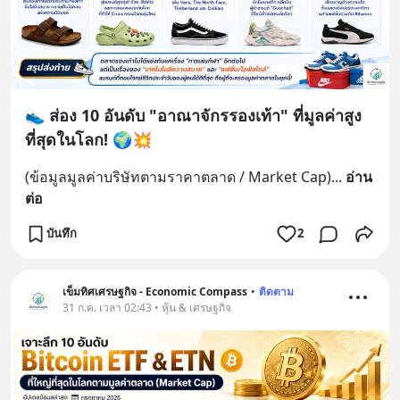
👟 ส่อง 10 อันดับ "อาณาจักรรองเท้า" ที่มูลค่าสูง
ที่สุดในโลก! 🌍💥
(ข้อมูลมูลค่าบริษัทตามราคาตลาด / Market Cap)
... 
อ่าน
ต่อ
บันทึก
2
เข็มทิศเศรษฐกิจ - Economic Compass
•
ติดตาม
31 ก.ค. เวลา 02:43 • หุ้น & เศรษฐกิจ