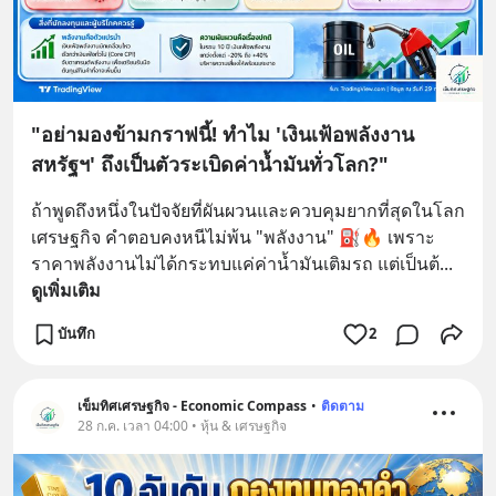
"อย่ามองข้ามกราฟนี้! ทำไม 'เงินเฟ้อพลังงาน
สหรัฐฯ' ถึงเป็นตัวระเบิดค่าน้ำมันทั่วโลก?"
ถ้าพูดถึงหนึ่งในปัจจัยที่ผันผวนและควบคุมยากที่สุดในโลก
เศรษฐกิจ คำตอบคงหนีไม่พ้น "พลังงาน" ⛽️🔥 เพราะ
ราคาพลังงานไม่ได้กระทบแค่ค่าน้ำมันเติมรถ แต่เป็นต้
... 
ดูเพิ่มเติม
บันทึก
2
เข็มทิศเศรษฐกิจ - Economic Compass
•
ติดตาม
28 ก.ค. เวลา 04:00 • หุ้น & เศรษฐกิจ