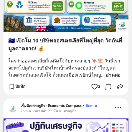
🇦🇺 เปิดโผ 10 บริษัทออสเตรเลียที่ใหญ่ที่สุด วัดกันที่
มูลค่าตลาด! 💰
ใครว่าออสเตรเลียมีแค่จิงโจ้กับหาดสวยๆ 🦘🏖️ วันนี้เรา
จะพาไปดูกันว่าบริษัทไหนบ้างที่ครองบัลลังก์ "ใหญ่สุด" 
ในตลาดหุ้นแดนจิงโจ้ ตั้งแต่เหมืองแร่ยักษ์ใหญ
... 
อ่านต่อ
บันทึก
2
เข็มทิศเศรษฐกิจ - Economic Compass
•
ติดตาม
26 ก.ค. เวลา 04:12 • หุ้น & เศรษฐกิจ