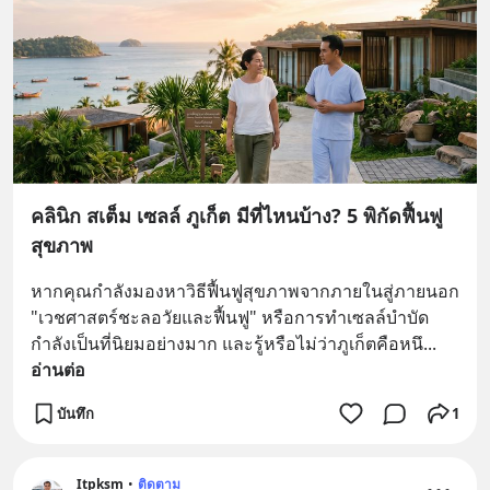
คลินิก สเต็ม เซลล์ ภูเก็ต มีที่ไหนบ้าง? 5 พิกัดฟื้นฟู
สุขภาพ
หากคุณกำลังมองหาวิธีฟื้นฟูสุขภาพจากภายในสู่ภายนอก 
"เวชศาสตร์ชะลอวัยและฟื้นฟู" หรือการทำเซลล์บำบัด
กำลังเป็นที่นิยมอย่างมาก และรู้หรือไม่ว่าภูเก็ตคือหนึ
... 
อ่านต่อ
บันทึก
1
Itpksm
•
ติดตาม