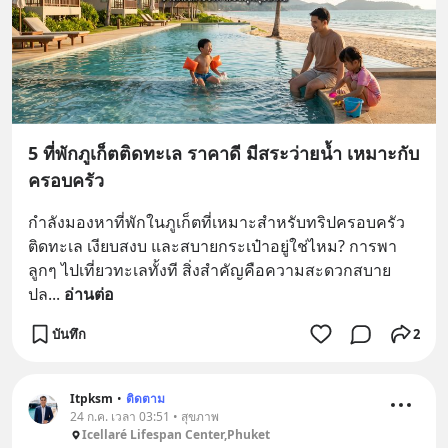
5 ที่พักภูเก็ตติดทะเล ราคาดี มีสระว่ายน้ำ เหมาะกับ
ครอบครัว
กำลังมองหาที่พักในภูเก็ตที่เหมาะสำหรับทริปครอบครัว
ติดทะเล เงียบสงบ และสบายกระเป๋าอยู่ใช่ไหม? การพา
ลูกๆ ไปเที่ยวทะเลทั้งที สิ่งสำคัญคือความสะดวกสบาย 
ปล
... 
อ่านต่อ
บันทึก
2
Itpksm
•
ติดตาม
24 ก.ค. เวลา 03:51 • สุขภาพ
Icellaré Lifespan Center,Phuket