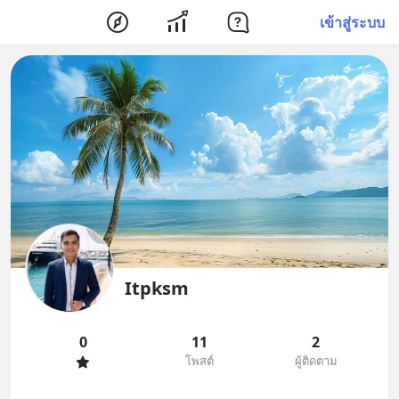
เข้าสู่ระบบ
Itpksm
0
11
2
โพสต์
ผู้ติดตาม