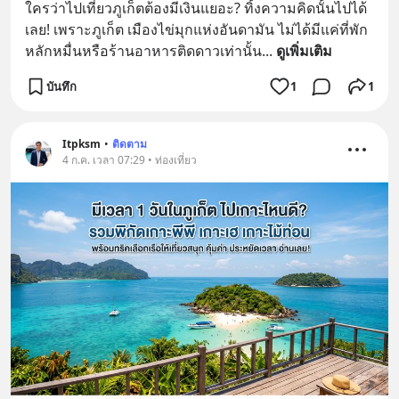
ใครว่าไปเที่ยวภูเก็ตต้องมีเงินแยอะ? ทิ้งความคิดนั้นไปได้
เลย! เพราะภูเก็ต เมืองไข่มุกแห่งอันดามัน ไม่ได้มีแค่ที่พัก
หลักหมื่นหรือร้านอาหารติดดาวเท่านั้น
... 
ดูเพิ่มเติม
บันทึก
1
1
Itpksm
•
ติดตาม
4 ก.ค. เวลา 07:29 • ท่องเที่ยว