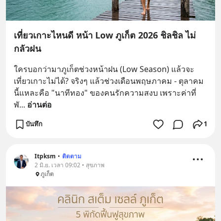
เที่ยวเกาะไหนดี หน้า Low ภูเก็ต 2026 ชิลชิล ไม่
กลัวฝน
ใครบอกว่ามาภูเก็ตช่วงหน้าฝน (Low Season) แล้วจะ
เที่ยวเกาะไม่ได้? จริงๆ แล้วช่วงเดือนพฤษภาคม - ตุลาคม
นี้แหละคือ "นาทีทอง" ของคนรักความสงบ เพราะค่าที่
พั
... 
อ่านต่อ
บันทึก
1
Itpksm
•
ติดตาม
2 มิ.ย. เวลา 09:02 • สุขภาพ
ภูเก็ต