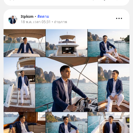
Itpksm
•
ติดตาม
18 พ.ค. เวลา 05:31 • ถ่ายภาพ