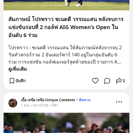
สัมภาษณ์ โปรพราว ชเนตตี วรรณแสน หลังจบการ
แข่งขันรอบที่ 2 กอล์ฟ AIG Women’s Open ใน
อันดับ 6 ร่วม
โปรพราว - ชเนตตี วรรณแสน ให้สัมภาษณ์หลังจากจบ 2 
วันทำสกอร์รวม 2 อันเดอร์พาร์ 140 อยู่ในกลุ่มอันดับ 6 
ร่วม การแข่งขัน กอล์ฟเมเจอร์สุดท้ายของปี รายการ A
... 
ดูเพิ่มเติม
บันทึก
2
เนื้อ เหนือ เหนือ Unique Contents
•
ติดตาม
1 ส.ค. เวลา 07:56 • กีฬา