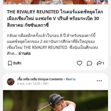
THE RIVALRY REUNITED ไรเดอร์แมตช์หยุดโลก
เมืองเชียงใหม่ มงฟอร์ต V ปรินส์ พร้อมระเบิด 30
สิงหาคม กัซซันเลกาซี่
กลับมาเดือดอีกครั้งแล้วในรอบ 8 ปี สำหรับของดาร์บี้
แมตช์หยุดโลกของ 2 สถาบันการศึกษาที่ยิ่งใหญ่ของ
เชียงใหม่ THE RIVALRY REUNITED  ซึ่งนับเป็นศึกแห่ง
ศักด
... 
อ่านต่อ
บันทึก
1
เนื้อ เหนือ เหนือ Unique Contents
•
ติดตาม
6 ส.ค. เวลา 12:35 • กีฬา