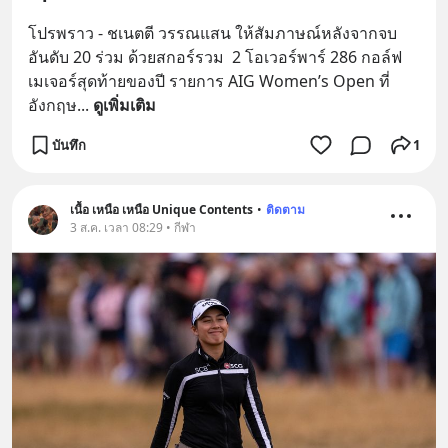
โปรพราว - ชเนตตี วรรณแสน ให้สัมภาษณ์หลังจากจบ
อันดับ 20 ร่วม ด้วยสกอร์รวม  2 โอเวอร์พาร์ 286 กอล์ฟ
เมเจอร์สุดท้ายของปี รายการ AIG Women’s Open ที่
อังกฤษ
... 
ดูเพิ่มเติม
บันทึก
1
เนื้อ เหนือ เหนือ Unique Contents
•
ติดตาม
3 ส.ค. เวลา 08:29 • กีฬา