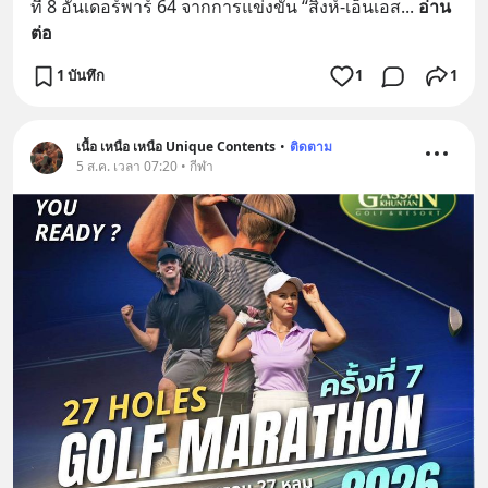
ที่ 8 อันเดอร์พาร์ 64 จากการแข่งขัน “สิงห์-เอ็นเอส
... 
อ่าน
ต่อ
1 บันทึก
1
1
เนื้อ เหนือ เหนือ Unique Contents
•
ติดตาม
5 ส.ค. เวลา 07:20 • กีฬา