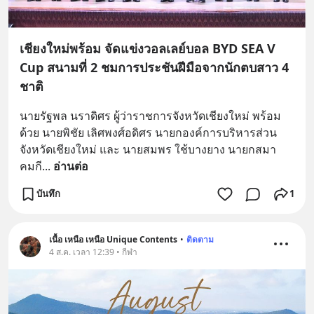
เชียงใหม่พร้อม จัดแข่งวอลเลย์บอล BYD SEA V
Cup สนามที่ 2 ชมการประชันฝีมือจากนักตบสาว 4
ชาติ
นายรัฐพล นราดิศร ผู้ว่าราชการจังหวัดเชียงใหม่ พร้อม
ด้วย นายพิชัย เลิศพงศ์อดิศร นายกองค์การบริหารส่วน
จังหวัดเชียงใหม่ และ นายสมพร ใช้บางยาง นายกสมา
คมกี
... 
อ่านต่อ
บันทึก
1
เนื้อ เหนือ เหนือ Unique Contents
•
ติดตาม
4 ส.ค. เวลา 12:39 • กีฬา