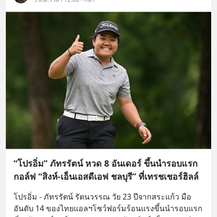
“โปรอิ่ม” ภัทรรัตน์ หวด 8 อันเดอร์ ขึ้นนำรอบแรก
กอล์ฟ “สิงห์-เอ็นเอสดีเอฟ ชลบุรี” ที่เทรชเชอร์ฮิลล์
โปรอิ่ม - ภัทรรัตน์ รัตนวรรณ วัย 23 ปีจากสระแก้ว มือ
อันดับ 14 ของไทยแอลฯโชว์ฟอร์มร้อนแรงขึ้นนำรอบแรก