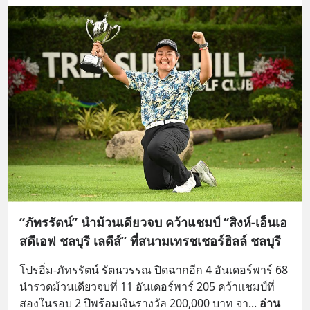
“ภัทรรัตน์” นำม้วนเดียวจบ คว้าแชมป์ “สิงห์-เอ็นเอ
สดีเอฟ ชลบุรี เลดีส์” ที่สนามเทรชเชอร์ฮิลล์ ชลบุรี
โปรอิ่ม-ภัทรรัตน์ รัตนวรรณ ปิดฉากอีก 4 อันเดอร์พาร์ 68 
นำรวดม้วนเดียวจบที่ 11 อันเดอร์พาร์ 205 คว้าแชมป์ที่
สองในรอบ 2 ปีพร้อมเงินรางวัล 200,000 บาท จา
... 
อ่าน