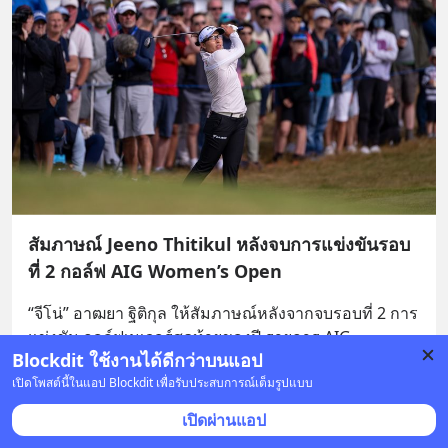
สัมภาษณ์ Jeeno Thitikul หลังจบการแข่งขันรอบ
ที่ 2 กอล์ฟ AIG Women’s Open
“จีโน่” อาฒยา ฐิติกุล ให้สัมภาษณ์หลังจากจบรอบที่ 2 การ
แข่งขัน กอล์ฟเมเจอร์สุดท้ายของปี รายการ AIG 
Blockdit ใช้งานได้ดีกว่าบนแอป
Women’s Open ที่อังกฤษ โดยทำสกอร์รวม 5 อันเดอร์
พาร์
... 
ดูเพิ่มเติม
เปิดโพสต์นี้ในแอป Blockdit เพื่อรับประสบการณ์เต็มรูปแบบ
เปิดผ่านแอป
บันทึก
2