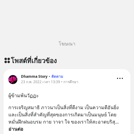
ติดตามสาระดี ๆ อัพเดททุกวันผ่าน Line
OA ด.ดล Blog คลิกเลย -->
https://lin.ee/aMEkyNA
========================= 📣
สนับสนุนโดย 📣
=========================
โฆษณา
เครียด หลับยาก ผมอยากแนะนำ
ผลิตภัณฑ์เสริมอาหาร Diip CBD ช่วย
โพสต์ที่เกี่ยวข้อง
บรรเทาความเครียด ลดความวิตกกังวล
เพิ่มการผ่อนคลาย ซึ่งช่วยให้การนอน
หลับมีประสิทธิภาพมากยิ่งขึ้น 📍 สนใจ
Dhamma Story
•
ติดตาม
สั่งซื้อสินค้า Diip CBD 💬 LINE :
23 ก.พ. 2022 เวลา 13:39 • การศึกษา
@diipgeek 🔗 หรือกดลิงก์
ผู้ข้ามพ้นวัฏฏะ
https://lin.ee/U91Fzyz
การเจริญสมาธิ ภาวนาเป็นสิ่งที่ดีงาม เป็นความดีอันยิ่ง
และเป็นสิ่งที่สำคัญที่สุดของการเกิดมาเป็นมนุษย์ โดย
หมั่นฝึกฝนอบรม กาย วาจา ใจ ของเราให้สะอาดบริสุ
... 
อ่านต่อ