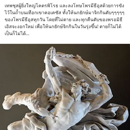
เทพซุสผู้ยิ่งใหญ่โคตรพิโรธ และลงโทษโพรมีธีอุสด้วยการขัง
ไว้ในถ้ำบนเทือกเขาคอเคซัส ทั้งให้นกยักษ์มาจิกกินตับๆๆๆๆๆ
ของโพรมีธีอุสทุกวัน โดยที่ไม่ตาย และทุกคืนตับของพรอมิธี
เอิสจะงอกใหม่ เพื่อให้นกยักษ์จิกกินในวันรุ่งขึ้น! ตายก็ไม่ได้
เป็นก็ไม่ได้...