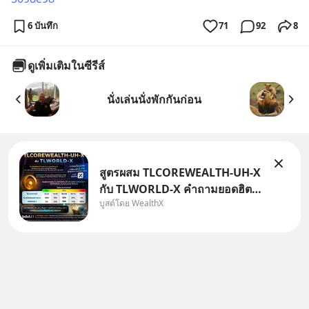
6 บันทึก
71
92
8
ดูเพิ่มเติมในซีรีส์
นั่งเล่นนั่งพักกันก่อน
สูตรผสม TLCOREWEALTH-UH-X
กับ TLWORLD-X คำถามยอดฮิตที่
บูสต์โดย WealthX
คนใช้ WealthX ถามเข้ามา