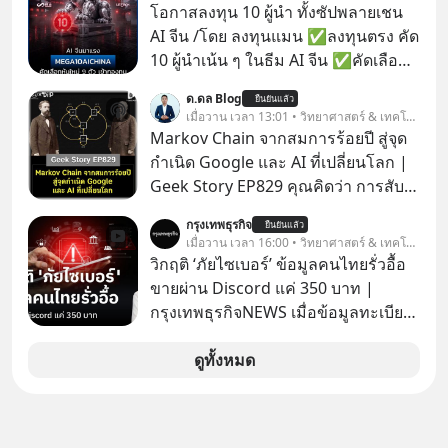
ด้วย StarChoice” ตอบโจทย์ Lifestyle
โอกาสลงทุน 10 ผู้นำ ทั้งซัปพลายเชน
การเป็นเจ้าของรถที่ออกแบบการเงินได้
AI จีน /โดย ลงทุนแมน ✅ลงทุนตรง คัด
เอง ครบสัญญาจะผ่อนต่อ คืนรถ หรือ
10 ผู้นำเน้น ๆ ในธีม AI จีน ✅คัดเลือก
ซื้อขาดก็ได้ เช่น
หุ้นใหม่ 9 ตัว เข้ากองทุน ✅ร่วมเป็น
ด.ดล Blog
ยืนยันแล้ว
เจ้าของผู้นำ AI จีน ตั้งแต่โรงงานผลิตชิป
เมื่อวาน เวลา 13:01 • วิทยาศาสตร์ & เทคโนโลยี
หน่วยความจำ โมเดล AI ยันหุ่นยนต์
Markov Chain จากสมการร้อยปี สู่จุด
✅ได้การรับยกเว้นภาษี Capital Gain
กำเนิด Google และ AI ที่เปลี่ยนโลก |
ตามกฎหมายภาษีของประเทศไทย
Geek Story EP829 คุณคิดว่า การสับ
ไพ่ในคาสิโน ปริมาณยูเรเนียมในระเบิด
กรุงเทพธุรกิจ
ยืนยันแล้ว
นิวเคลียร์ อัลกอริทึมของ Google ที่ใช้
เมื่อวาน เวลา 16:00 • วิทยาศาสตร์ & เทคโนโลยี
โค่นล้มแชมป์เก่าอย่าง Yahoo และ
วิกฤติ ‘ภัยไซเบอร์’ ข้อมูลคนไทยรั่วอื้อ
ความฉลาดของ AI ในปัจจุบัน มีอะไรที่
ขายผ่าน Discord แค่ 350 บาท |
เหมือนกัน? เชื่อหรือไม่ว่า สิ่งเปลี่ยนโลก
กรุงเทพธุรกิจNEWS เมื่อข้อมูลทะเบียน
ทั้งหมดนี้ ล้วนมีจุดเริ่มต้นมาจาก “การ
รถ จากกรมการขนส่งทางบกหลุดไปอยู่
ทะเลาะกัน” ของนักคณิตศาสตร์ชาว
ในมือมิจฉาชีพ และถูกขายในตลาดมืด
ดูทั้งหมด
รัสเซียสองคนเมื่อกว่าร้อยปีก่อน! จาก
ด้วยราคา 350 บาท รัฐบาลทำยังไงต่อ?
สมการที่เคยถูกมองว่าไร้สาระและไม่มี
ประโยชน์ สู่รากฐานของเทคโนโลยี