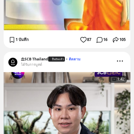
1 บันทึก
87
16
105
SCB Thailand
•
ติดตาม
ยืนยันแล้ว
ได้รับการบูสต์
1:42