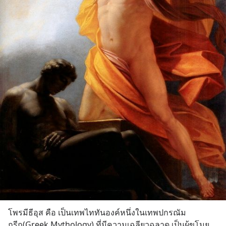
โพรมีธีอุส คือ เป็นเทพไททันองค์หนึ่งในเทพปกรณัม
กรีก(Greek Mythology) ที่มีความเฉลียวฉลาด เป็นผู้ขโมย