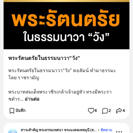
พระรัตนตรัยในธรรมนาวา"วัง"
พระรัตนตรัยในธรรมนาวา"วัง" คอลัมน์ ทำมาธรรมะ 
โดย ราชรามัญ
พระบาทสมเด็จพระวชิรเกล้าเจ้าอยู่หัว ทรงมีพระรา
ชดำร
... 
อ่านต่อ
บันทึก
6
2
4
สาระสำคัญ พระธรรมเทศนา พระมงคลเทพมุนี (สด จนฺทสโร)
•
ติดตาม