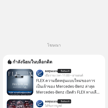
โฆษณา
กำลังนิยมในบล็อกดิต
ลงทุนแมน
ยืนยันแล้ว
เมื่อวาน เวลา 11:00 • ยานยนต์
FLEX ความยืดหยุ่นแบบใหม่ของการ
เป็นเจ้าของ Mercedes-Benz ล่าสุด
Mercedes-Benz เปิดตัว FLEX ทางเลือก
เป็นเจ้าของรถที่ยืดหยุ่น บนแนวคิด
ลงทุนแมน
ยืนยันแล้ว
“Flex to Fit You ยืดได้ตามสไตล์คุณ
ได้รับการบูสต์