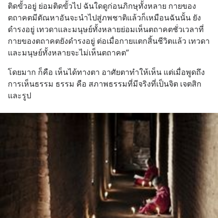
ติดขั้วอยู่ ย่อมติดขั้วไป ฉันใดดูก่อนภิกษุทั้งหลาย กายของ
ตถาคตมีตัณหาอันจะนำไปสู่ภพชาติแล้วก็เหมือนฉันนั้น ยัง
ดำรงอยู่ เทวดาและมนุษย์ทั้งหลายย่อมเห็นตถาคตชั่วเวลาที่
กายของตถาคตยังดำรงอยู่ ต่อเมื่อกายแตกสิ้นชีวิตแล้ว เทวดา
และมนุษย์ทั้งหลายจะไม่เห็นตถาคต”
โดยมาก ก็คือ เห็นได้ทางตา อาศัยตาทำให้เห็น แต่เมื่อพูดถึง
การเห็นธรรม ธรรม คือ สภาพธรรมที่มีจริงที่เป็นจิต เจตสิก 
และรูป