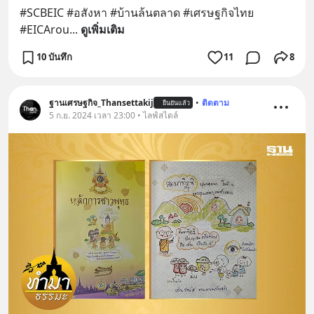
#SCBEIC #อสังหา #บ้านล้นตลาด #เศรษฐกิจไทย 
#EICArou
... 
ดูเพิ่มเติม
10 บันทึก
11
8
ฐานเศรษฐกิจ_Thansettakij
•
ติดตาม
ยืนยันแล้ว
5 ก.ย. 2024 เวลา 23:00 • ไลฟ์สไตล์