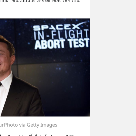
link" ขึ้นไปบนวงโคจรต่ำของโลก เป็น
rPhoto via Getty Images