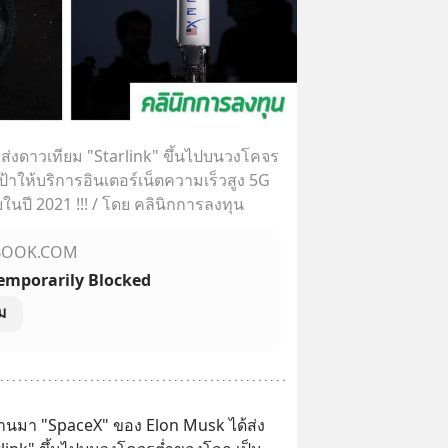
่งดาวเทียม "Starlink" ขึ้นไปบนวงโคจร
เป้าให้บริการอินเตอร์เน็ตความเร็วสูง 5G
นปี 2021 !!! / โดย คลินิกการลงทุน
BOOK.COM
Temporarily Blocked
ม
่ผ่านมา "SpaceX" ของ Elon Musk ได้ส่ง