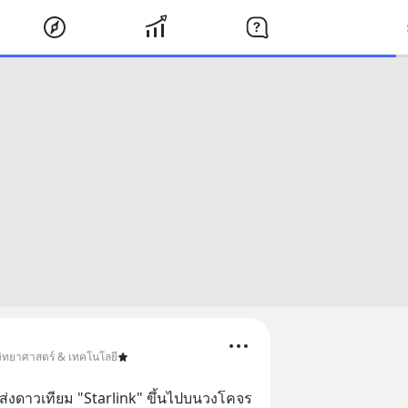
วิทยาศาสตร์ & เทคโนโลยี
่งดาวเทียม "Starlink" ขึ้นไปบนวงโคจร