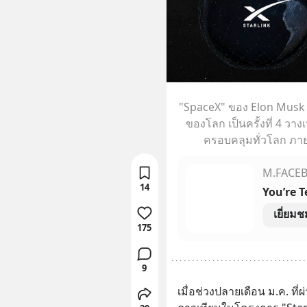
"SpaceX" ของ Elon Musk ส
ของโลก เป็นครั้งที่ 4 วาง
ครอบคลุมทั่วโลก ภายใ
M.FACE
14
You’re 
เยี่ยมช
175
9
เมื่อช่วงปลายเดือน ม.ค. ที