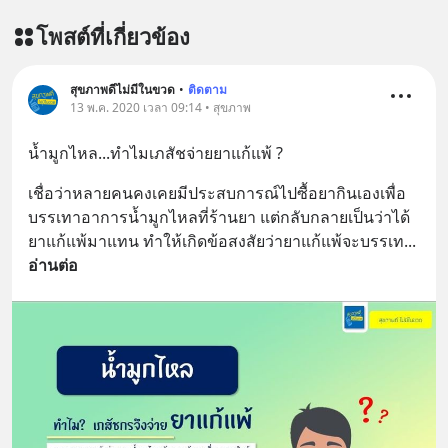
ผลิตภัณฑ์เสริมอาหาร Diip CBD ช่วย
โพสต์ที่เกี่ยวข้อง
บรรเทาความเครียด ลดความวิตกกังวล
เพิ่มการผ่อนคลาย ซึ่งช่วยให้การนอน
หลับมีประสิทธิภาพมากยิ่งขึ้น 📍 สนใจ
สุขภาพดีไม่มีในขวด
•
ติดตาม
สั่งซื้อสินค้า Diip CBD 💬 LINE :
13 พ.ค. 2020 เวลา 09:14 • สุขภาพ
@diipgeek 🔗 หรือกดลิงก์
น้ำมูกไหล...ทำไมเภสัชจ่ายยาแก้แพ้ ?
https://lin.ee/U91Fzyz
เชื่อว่าหลายคนคงเคยมีประสบการณ์ไปซื้อยากินเองเพื่อ
บรรเทาอาการน้ำมูกไหลที่ร้านยา แต่กลับกลายเป็นว่าได้
ยาแก้แพ้มาแทน ทำให้เกิดข้อสงสัยว่ายาแก้แพ้จะบรรเท
... 
อ่านต่อ