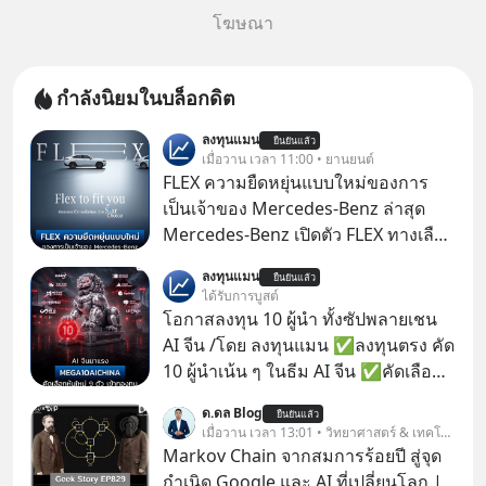
โฆษณา
กำลังนิยมในบล็อกดิต
ลงทุนแมน
ยืนยันแล้ว
เมื่อวาน เวลา 11:00 • ยานยนต์
FLEX ความยืดหยุ่นแบบใหม่ของการ
เป็นเจ้าของ Mercedes-Benz ล่าสุด
Mercedes-Benz เปิดตัว FLEX ทางเลือก
เป็นเจ้าของรถที่ยืดหยุ่น บนแนวคิด
ลงทุนแมน
ยืนยันแล้ว
“Flex to Fit You ยืดได้ตามสไตล์คุณ
ได้รับการบูสต์
ด้วย StarChoice” ตอบโจทย์ Lifestyle
โอกาสลงทุน 10 ผู้นำ ทั้งซัปพลายเชน
การเป็นเจ้าของรถที่ออกแบบการเงินได้
AI จีน /โดย ลงทุนแมน ✅ลงทุนตรง คัด
เอง ครบสัญญาจะผ่อนต่อ คืนรถ หรือ
10 ผู้นำเน้น ๆ ในธีม AI จีน ✅คัดเลือก
ซื้อขาดก็ได้ เช่น
หุ้นใหม่ 9 ตัว เข้ากองทุน ✅ร่วมเป็น
ด.ดล Blog
ยืนยันแล้ว
เจ้าของผู้นำ AI จีน ตั้งแต่โรงงานผลิตชิป
เมื่อวาน เวลา 13:01 • วิทยาศาสตร์ & เทคโนโลยี
หน่วยความจำ โมเดล AI ยันหุ่นยนต์
Markov Chain จากสมการร้อยปี สู่จุด
✅ได้การรับยกเว้นภาษี Capital Gain
กำเนิด Google และ AI ที่เปลี่ยนโลก |