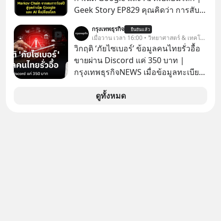
ตามกฎหมายภาษีของประเทศไทย
Geek Story EP829 คุณคิดว่า การสับ
ไพ่ในคาสิโน ปริมาณยูเรเนียมในระเบิด
กรุงเทพธุรกิจ
ยืนยันแล้ว
นิวเคลียร์ อัลกอริทึมของ Google ที่ใช้
เมื่อวาน เวลา 16:00 • วิทยาศาสตร์ & เทคโนโลยี
โค่นล้มแชมป์เก่าอย่าง Yahoo และ
วิกฤติ ‘ภัยไซเบอร์’ ข้อมูลคนไทยรั่วอื้อ
ความฉลาดของ AI ในปัจจุบัน มีอะไรที่
ขายผ่าน Discord แค่ 350 บาท |
เหมือนกัน? เชื่อหรือไม่ว่า สิ่งเปลี่ยนโลก
กรุงเทพธุรกิจNEWS เมื่อข้อมูลทะเบียน
ทั้งหมดนี้ ล้วนมีจุดเริ่มต้นมาจาก “การ
รถ จากกรมการขนส่งทางบกหลุดไปอยู่
ทะเลาะกัน” ของนักคณิตศาสตร์ชาว
ในมือมิจฉาชีพ และถูกขายในตลาดมืด
ดูทั้งหมด
รัสเซียสองคนเมื่อกว่าร้อยปีก่อน! จาก
ด้วยราคา 350 บาท รัฐบาลทำยังไงต่อ?
สมการที่เคยถูกมองว่าไร้สาระและไม่มี
ประโยชน์ สู่รากฐานของเทคโนโลยี
ระดับล้านล้านดอลลาร์ จุดกำเนิดของ
สมการนี้เกิดขึ้นได้อย่างไร และมันเข้า
มาพลิกโฉมหน้าประวัติศาสตร์
มนุษยชาติจนถึงยุค AI ได้อย่างไร EP นี้
เราจะมาเจาะลึกเบื้องหลังความลับนี้ไป
พร้อมกันครับ เลือกฟังกันได้เลยนะครับ
อย่าลืมกด Follow ติดตาม PodCast