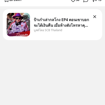
ป้าเก๋าเล่ากลโกง EP4 ตอนเขาบอก
จะได้เงินคืน เมื่อห้างดังโทรหาคุณ
บูสต์โดย SCB Thailand
วิยะดา แจ้งเรื่องเคลมสินค้าแล้ว
บอกว่าจะคืนเงิน คุณวิยะดาจะได้
เงินจริง หรือเป็นเรื่องจ้อจี้ หาคำ
ตอบได้ที่ “ป้าเก๋าเล่ากลโกง” EP4
ตอน “เขา