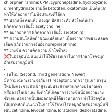
chlorpheniramine; CPM, cyproheptadine, hydroxyzine, 
dimenhydrinate รวมถึง ketotifen, oxatomide เป็นต้น มัก
ทำให้เกิดอาการไม่พึงประสงค์ได้แก่ 
** ปากแห้ง คอแห้ง ท้องผูก ปัสสาวะคั่ง หัวใจเต้นเร็ว 
(เกิดจากการยับยั้ง acetylcholine)
** อยากอาหาร (เกิดจากการยับยั้ง serotonin)
** ความดันโลหิตต่ำขณะเปลี่ยนท่า เนื่องจากการขยายหลอด
เลือด (เกิดจากการยับยั้ง norepinephrine)
** ง่วงซึม ความคิดความเข้าใจช้าลง
❌ในปัจจุบันไม่แนะนำให้ใช้ยารุ่นเก่าในการรักษาโรคจมูก
อักเสบจากภูมิแพ้
.
- รุ่นใหม่ (Second, Third generation/ Newer)
มีความเฉพาะเจาะจงกับ H1 receptor มากกว่ารุ่นเก่า ยารุ่น
ใหม่ยังกระจายตัวเข้าสู่ระบบประสาทส่วนกลางปริมาณต่ำ
หรืออาจไม่เข้าเลย จึงทำให้เกิดอาการง่วงซึมน้อยกว่าอย่าง
ชัดเจน นอกจากนั้นยังออกฤทธิ์ได้ยาวนานกว่า ทำให้ปัจจุบัน
เป็นยาหลักที่แนะนำในการใช้รักษาโรคจมูกอักเสบจากภูมิแพ้
เช่น cetirizine, levocetirizine, loratadine, desloratadine, 