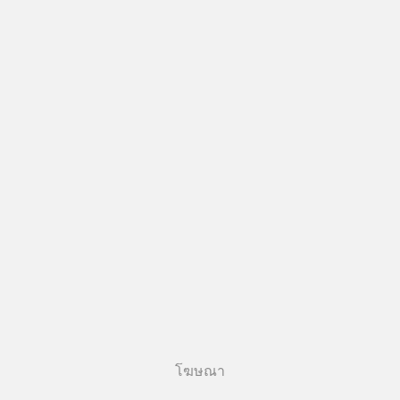
โฆษณา