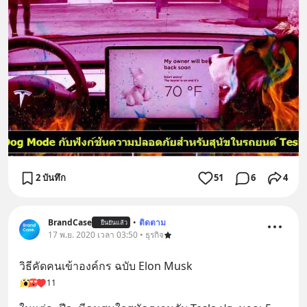
2 บันทึก
51
6
4
BrandCase
•
ติดตาม
ยืนยันแล้ว
17 พ.ย. 2020 เวลา 03:50 • ธุรกิจ
วิธีคัดคนเข้าองค์กร ฉบับ Elon Musk
11