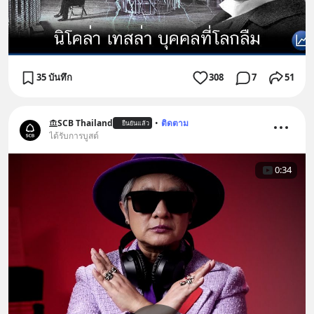
35 บันทึก
308
7
51
SCB Thailand
•
ติดตาม
ยืนยันแล้ว
ได้รับการบูสต์
0:34