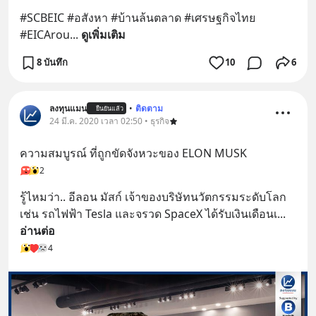
#SCBEIC #อสังหา #บ้านล้นตลาด #เศรษฐกิจไทย 
#EICArou
... 
ดูเพิ่มเติม
8 บันทึก
10
6
ลงทุนแมน
•
ติดตาม
ยืนยันแล้ว
24 มี.ค. 2020 เวลา 02:50 • ธุรกิจ
ความสมบูรณ์ ที่ถูกขัดจังหวะของ ELON MUSK
2
รู้ไหมว่า.. อีลอน มัสก์ เจ้าของบริษัทนวัตกรรมระดับโลก
เช่น รถไฟฟ้า Tesla และจรวด SpaceX ได้รับเงินเดือนเ
... 
อ่านต่อ
4