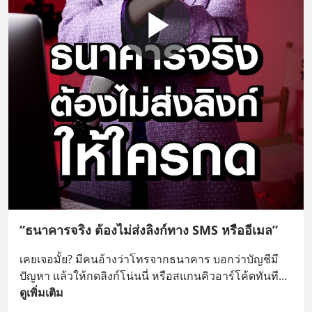
“ธนาคารจริง ต้องไม่ส่งลิงก์ทาง SMS หรืออีเมล”
เคยเจอมั้ย? มีคนอ้างว่าโทรจากธนาคาร บอกว่าบัญชีมี
ปัญหา แล้วให้กดลิงก์โน่นนี่ หรือสแกนคิวอาร์โค้ดทันที
... 
ดูเพิ่มเติม