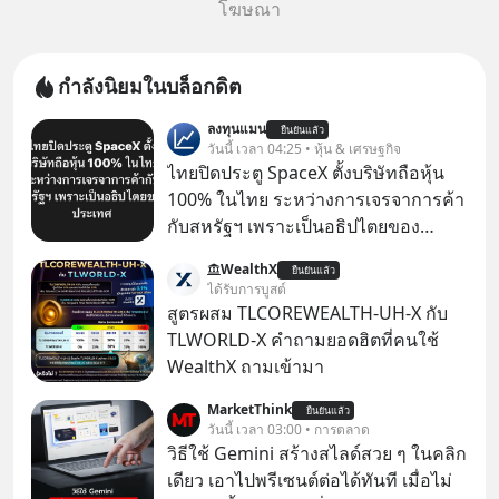
โฆษณา
กำลังนิยมในบล็อกดิต
ลงทุนแมน
ยืนยันแล้ว
วันนี้ เวลา 04:25 • หุ้น & เศรษฐกิจ
ไทยปิดประตู SpaceX ตั้งบริษัทถือหุ้น
100% ในไทย ระหว่างการเจรจาการค้า
กับสหรัฐฯ เพราะเป็นอธิปไตยของ
ประเทศ Bloomberg รายงาน ไทย
WealthX
ยืนยันแล้ว
ประกาศจุดยืนชัดเจนว่า จะไม่อนุญาต
ได้รับการบูสต์
ให้บริษัทสหรัฐฯ ตั้งบริษัทโทรคมนาคม
สูตรผสม TLCOREWEALTH-UH-X กับ
ดาวเทียมที่ถือหุ้น 100% โดยชาวต่าง
TLWORLD-X คำถามยอดฮิตที่คนใช้
ชาติ ในระหว่างการเจรจาการค้ากับ
WealthX ถามเข้ามา
รัฐบาลสหรัฐ โดยให้เหตุผลว่าเป็น
MarketThink
ประเด็นด้านอธิปไตยของประเทศ
ยืนยันแล้ว
วันนี้ เวลา 03:00 • การตลาด
วิธีใช้ Gemini สร้างสไลด์สวย ๆ ในคลิก
เดียว เอาไปพรีเซนต์ต่อได้ทันที เมื่อไม่