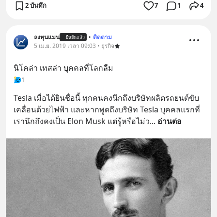
2 บันทึก
7
1
4
ลงทุนแมน
•
ติดตาม
ยืนยันแล้ว
5 เม.ย. 2019 เวลา 09:03 • ธุรกิจ
นิโคล่า เทสล่า บุคคลที่โลกลืม
1
Tesla เมื่อได้ยินชื่อนี้ ทุกคนคงนึกถึงบริษัทผลิตรถยนต์ขับ
เคลื่อนด้วยไฟฟ้า และหากพูดถึงบริษัท Tesla บุคคลแรกที่
เรานึกถึงคงเป็น Elon Musk แต่รู้หรือไม่ว
... 
อ่านต่อ