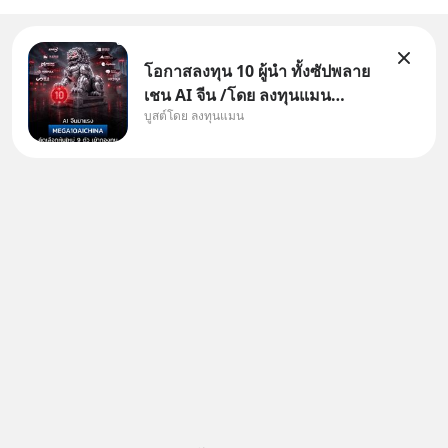
โอกาสลงทุน 10 ผู้นำ ทั้งซัปพลาย
เชน AI จีน /โดย ลงทุนแมน
บูสต์โดย ลงทุนแมน
✅ลงทุนตรง คัด 10 ผู้นำเน้น ๆ ใน
ธีม AI จีน ✅คัดเลือกหุ้นใหม่ 9 ตัว
เข้ากองทุน ✅ร่วมเป็นเจ้าของผู้นำ
AI จีน ตั้งแต่โรงงานผลิตชิป หน่วย
ความจำ โมเดล