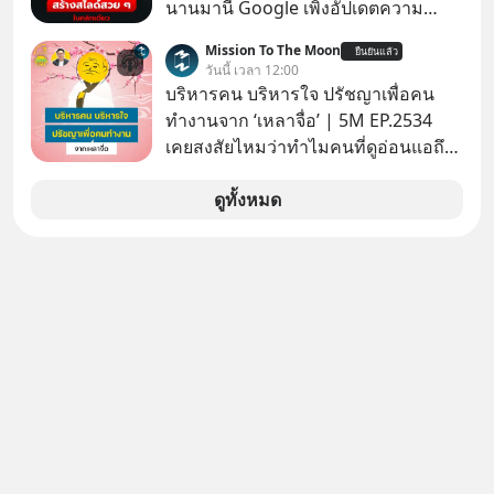
นานมานี้ Google เพิ่งอัปเดตความ
สามารถใหม่ให้กับ Google Slides ให้
Mission To The Moon
ยืนยันแล้ว
สามารถใช้ Gemini ช่วยสร้างสไลด์นำ
วันนี้ เวลา 12:00
เสนอแบบสวย ๆ ได้ในคลิกเดียว ไม่ต้อง
บริหารคน บริหารใจ ปรัชญาเพื่อคน
เสียเวลาทำเองอีกต่อไป
ทำงานจาก ‘เหลาจื่อ’ | 5M EP.2534
เคยสงสัยไหมว่าทำไมคนที่ดูอ่อนแอถึง
กลายเป็นคนที่เข้มแข็งที่สุดในบาง
สถานการณ์ แล้วทำไมคนที่ไม่ออกแรง
ดูทั้งหมด
ทำอะไรเลยถึงประสบความสำเร็จได้ไว
กว่าใครเพื่อน? ไม่แน่ว่าคนกลุ่มนี้อาจ
จะเป็นคนที่รู้จักบริหารใจตัวเอง และคน
รอบตัวได้เก่งที่สุดก็เป็นได้ โดยพอดแค
สต์ 5M ในวันนี้จะพาทุกคนไปสำรวจวิธี
การบริหารคนและบริหารใจ ปรัชญา
เพื่อคนทำงานจาก ‘เหลาจื่อ’ (เล่าจื๊อ) นัก
ปราชญ์จีนแห่งยุคไปด้วยกัน