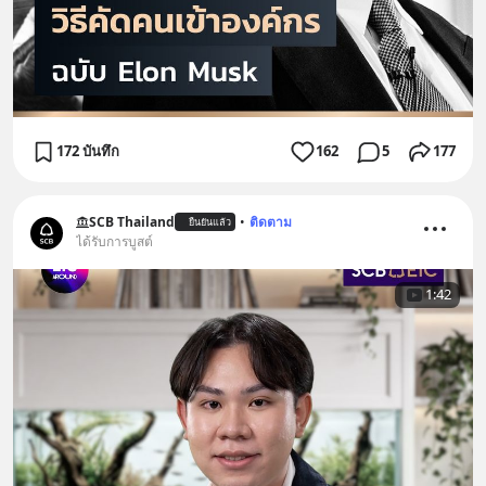
172 บันทึก
162
5
177
SCB Thailand
•
ติดตาม
ยืนยันแล้ว
ได้รับการบูสต์
1:42