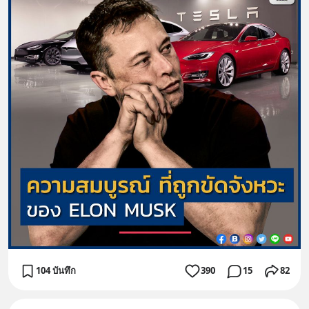
104 บันทึก
390
15
82