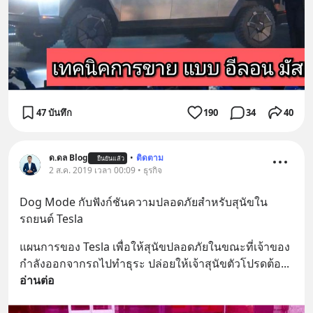
47 บันทึก
190
34
40
ด.ดล Blog
•
ติดตาม
ยืนยันแล้ว
2 ส.ค. 2019 เวลา 00:09 • ธุรกิจ
Dog Mode กับฟังก์ชันความปลอดภัยสำหรับสุนัขใน
รถยนต์ Tesla
แผนการของ Tesla เพื่อให้สุนัขปลอดภัยในขณะที่เจ้าของ
กำลังออกจากรถไปทำธุระ ปล่อยให้เจ้าสุนัขตัวโปรดต้อ
... 
อ่านต่อ