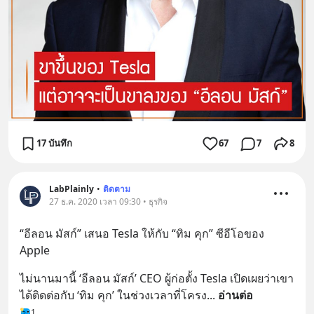
17 บันทึก
67
7
8
LabPlainly
•
ติดตาม
27 ธ.ค. 2020 เวลา 09:30 • ธุรกิจ
“อีลอน มัสก์” เสนอ Tesla ให้กับ “ทิม คุก” ซีอีโอของ 
Apple
ไม่นานมานี้ ‘อีลอน มัสก์’ CEO ผู้ก่อตั้ง Tesla เปิดเผยว่าเขา
ได้ติดต่อกับ ‘ทิม คุก’ ในช่วงเวลาที่โครง
... 
อ่านต่อ
1