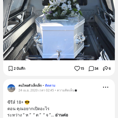
2 บันทึก
15
34
6
คนไทยตัวเล็กเล็ก
•
ติดตาม
24 เม.ย. 2020 เวลา 02:45 • ความคิดเห็น
ซีรีส์ 18+ 😎
ตอน คุณอยากเปิดอะไร 
ระหว่าง “ ห ”  “ ต ”  “ จ ”
... 
อ่านต่อ