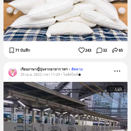
71 บันทึก
243
32
65
เรียนภาษาญี่ปุ่นจากอาหาร ฯลฯ
•
ติดตาม
20 เม.ย. 2022 เวลา 11:20 • ไลฟ์สไตล์
1:23