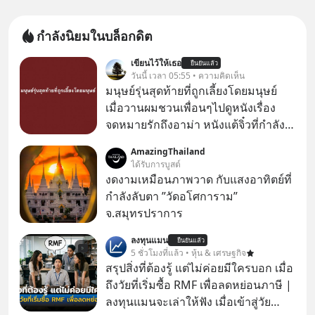
กำลังนิยมในบล็อกดิต
เขียนไว้ให้เธอ
ยืนยันแล้ว
วันนี้ เวลา 05:55 • ความคิดเห็น
มนุษย์รุ่นสุดท้ายที่ถูกเลี้ยงโดยมนุษย์
เมื่อวานผมชวนเพื่อนๆไปดูหนังเรื่อง
จดหมายรักถึงอาม่า หนังแต้จิ๋วที่กำลัง
โด่งดังทั่วโลกอยู่ในตอนนี้ เหตุเกิดจาก
AmazingThailand
ป๊าผมเห็นโปสเตอร์หนังเรื่องนี้หลาย
ได้รับการบูสต์
เดือนก่อนและอยากดูมาก ด้วยเพราะว่า
งดงามเหมือนภาพวาด กับแสงอาทิตย์ที่
อากงก็มาจากเมืองจีน ป๊าก็พูดแต้จิ๋วได้
กำลังลับตา ”วัดอโศการาม”
มีเรื่องราวมีความผูกพันที่ได้ยินตั้งแต่
จ.สมุทรปราการ
เด็ก
ลงทุนแมน
ยืนยันแล้ว
5 ชั่วโมงที่แล้ว • หุ้น & เศรษฐกิจ
สรุปสิ่งที่ต้องรู้ แต่ไม่ค่อยมีใครบอก เมื่อ
ถึงวัยที่เริ่มซื้อ RMF เพื่อลดหย่อนภาษี |
ลงทุนแมนจะเล่าให้ฟัง เมื่อเข้าสู่วัย