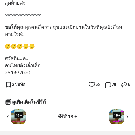
สุดท้ายค่ะ
〰️〰️〰️〰️〰️〰️
ขอให้คุณทุกคนมีความสุขและเบิกบานในวันที่คุณยังมีลม
หายใจค่ะ
🙂🙂🙂🙂🙂
สวัสดีนะคะ
คนไทยตัวเล็กเล็ก
26/06/2020
2 บันทึก
55
70
6
ดูเพิ่มเติมในซีรีส์
ซีรีส์ 18 +