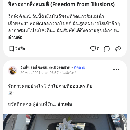
อิสระจากสิ่งสมมติ (Freedom from Illusions)
วิกษ์: คิณณ์ วันนี้ฉันไปไหว้พระที่วัดแถวริมแม่น้ำ
เจ้าพระยา พอเดินออกจากโบสถ์ ฉันสูดลมหายใจเข้าลึกๆ 
อากาศมันโปร่งโล่งดีนะ ฉันสัมผัสได้ถึงความสุขเล็กๆ ท
... 
อ่านต่อ
บันทึก
7
วันนั้นเจอนี่ ของแม่มะเฟืองรอฝาน
•
ติดตาม
20 พ.ค. 2021 เวลา 08:57 • ไลฟ์สไตล์
จัดการศพอย่างไร ? ถ้าไปตายที่ออสเตรเลีย
1
สวัสดีค่ะคุณผู้อ่านที่รัก
... 
อ่านต่อ