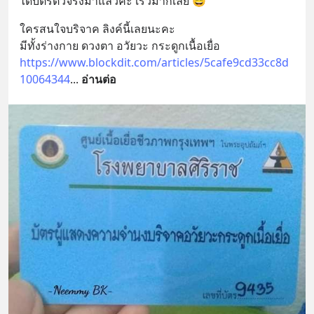
ได้บัตรตัวจริงมาแล้วค่ะ เร็วมากเลย 😄
ใครสนใจบริจาค ลิงค์นี้เลยนะคะ  
มีทั้งร่างกาย ดวงตา อวัยวะ กระดูกเนื้อเยื่อ 
https://www.blockdit.com/articles/5cafe9cd33cc8d
10064344
... 
อ่านต่อ