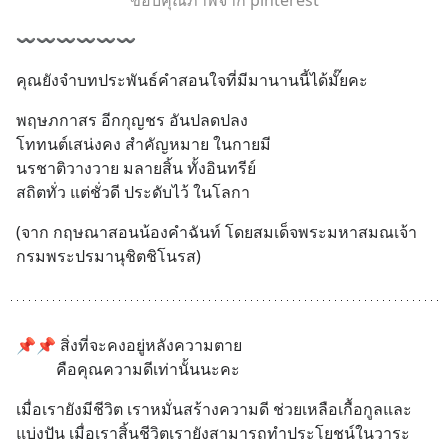
〰️〰️〰️〰️〰️〰️
คุณยังจำบทประพันธ์คำสอนใจที่มีมานานนี้ได้มั๊ยคะ
พฤษภกาสร อีกกุญชร อันปลดปลง
โททนต์เสน่งคง สำคัญหมาย ในกายมี
นรชาติวางวาย มลายสิ้น ทั้งอินทรีย์
สถิตทั่ว แต่ชั่วดี ประดับไว้ ในโลกา
(จาก กฤษณาสอนน้องคำฉันท์ โดยสมเด็จพระมหาสมณเจ้า
กรมพระปรมานุชิตชิโนรส)
📌📌 สิ่งที่จะคงอยู่หลังความตาย 
          คือคุณความดีเท่านั้นนะคะ
เมื่อเรายังมีชีวิต เราหมั่นสร้างความดี ช่วยเหลือเกื้อกูลและ
แบ่งปัน เมื่อเราสิ้นชีวิตเรายังสามารถทำประโยชน์ในวาระ