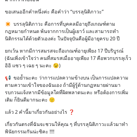
ขอเสนออีกคำหนึ่งค่ะ คือคำว่า “บรรลุนิติภาวะ”
✴  บรรลุนิติภาวะ คือการที่บุคคลมีอายุถึงเกณฑ์ตาม
กฎหมายกำหนด พ้นจากการเป็นผู้เยาว์ และสามารถทำ
นิติกรรมได้ด้วยตัวเองค่ะ ในปัจจุบันคือผู้มีอายุครบ 20 ปี
ยกเว้น หากมีการสมรสจะถือเกณฑ์อายุเพียง 17 ปีบริบูรณ์ 
(ฉันเพิ่งเข้าใจว่า คนที่สมรสเมื่ออายุเพียง 17 คือพวกบรรลุเร็ว 
อิอิ แซว ๆ เฉย ๆ นะคะ 😉)
📢  ขอย้ำนะคะ ว่าการแปลความข้างบน เป็นการแปลความ
ตามความเข้าใจของฉันเอง ถ้ามีผู้รู้ด้านกฏหมายผ่านมา 
รบกวนแจ้งหากมีข้อมูลใดที่ผิดพลาดนะคะ หรือต้องการเพิ่ม
เติม ก็ยินดีมากนะคะ 🙂
แล้ว 2 คำนี้มาเกี่ยวกันอย่างไร ❓
เกี่ยวกันตรงที่ฉันจะชวนให้คุณ ๆ ที่บรรลุนิติภาวะแล้วมาทำ
พินัยกรรมกันน่ะซิคะ ‼‼