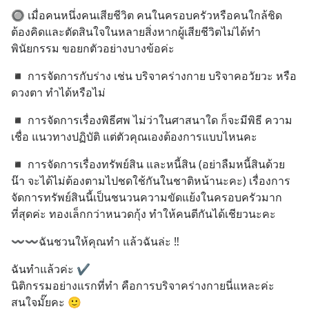
🔘 เมื่อคนหนึ่งคนเสียชีวิต คนในครอบครัวหรือคนใกล้ชิด 
ต้องคิดและตัดสินใจในหลายสิ่งหากผู้เสียชีวิตไม่ได้ทำ
พินัยกรรม ขอยกตัวอย่างบางข้อค่ะ
◾ การจัดการกับร่าง เช่น บริจาคร่างกาย บริจาคอวัยวะ หรือ
ดวงตา ทำได้หรือไม่
◾ การจัดการเรื่องพิธีศพ ไม่ว่าในศาสนาใด ก็จะมีพิธี ความ
เชื่อ แนวทางปฏิบัติ แต่ตัวคุณเองต้องการแบบไหนคะ
◾ การจัดการเรื่องทรัพย์สิน และหนี้สิน (อย่าลืมหนี้สินด้วย
น๊า จะได้ไม่ต้องตามไปชดใช้กันในชาติหน้านะคะ) เรื่องการ
จัดการทรัพย์สินนี้เป็นชนวนความขัดแย้งในครอบครัวมาก
ที่สุดค่ะ ทองเล็กกว่าหนวดกุ้ง ทำให้คนตีกันได้เชียวนะคะ
〰️〰️ฉันชวนให้คุณทำ แล้วฉันล่ะ ‼
ฉันทำแล้วค่ะ ✔
นิติกรรมอย่างแรกที่ทำ คือการบริจาคร่างกายนี่แหละค่ะ
สนใจมั๊ยคะ 🙂