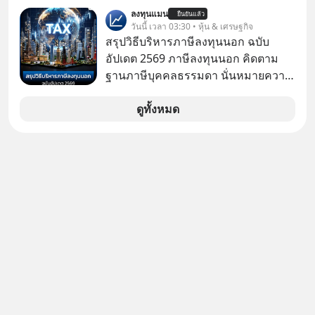
ทำงานและเริ่มมีรายได้ถึงเกณฑ์เสีย
ลงทุนแมน
ยืนยันแล้ว
ภาษี หลายคนมักได้รับคำแนะนำให้
วันนี้ เวลา 03:30 • หุ้น & เศรษฐกิจ
ลงทุนใน RMF เพราะนอกจากจะช่วยลด
สรุปวิธีบริหารภาษีลงทุนนอก ฉบับ
หย่อนภาษีได้แล้ว ยังเป็นโอกาสในการ
อัปเดต 2569 ภาษีลงทุนนอก คิดตาม
สร้างความมั่งคั่งระยะยาว แต่น้อยคน
ฐานภาษีบุคคลธรรมดา นั่นหมายความ
นักที่จะลงลึกว่า ถ้าลงทุนใน RMF ควรรู้
ว่าถ้าเรามีกำไร 100,000 บาท
อะไรบ้าง ควรดู ตรงไหน ทำอย่างไร ถึง
ดูทั้งหมด
จะดีกับเรา แล้วเราควรรู้ข้อมูลอะไร
เกี่ยวกับ RMF บ้าง เพื่อให้นำไปใช้ต่อได้
จริง ๆ ลงทุนแมนจะเล่าให้ฟัง