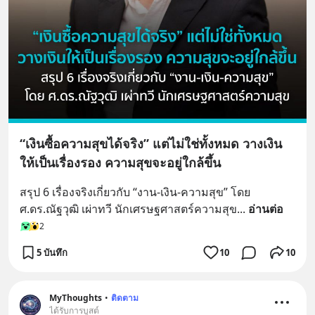
“เงินซื้อความสุขได้จริง” แต่ไม่ใช่ทั้งหมด วางเงิน
ให้เป็นเรื่องรอง ความสุขจะอยู่ใกล้ขึ้น
สรุป 6 เรื่องจริงเกี่ยวกับ “งาน-เงิน-ความสุข” โดย 
ศ.ดร.ณัฐวุฒิ เผ่าทวี นักเศรษฐศาสตร์ความสุข
... 
อ่านต่อ
2
5 บันทึก
10
10
MyThoughts
•
ติดตาม
ได้รับการบูสต์