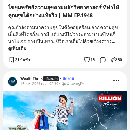
ไขขุมทรัพย์ความสุขตามหลักวิทยาศาสตร์ ที่ทำให้
คุณสุขได้อย่างแท้จริง | MM EP.1948
คุณกำลังตามหาความสุขในชีวิตอยู่หรือเปล่า? ความสุข
เป็นสิ่งที่ใครก็อยากมี แต่บางทีไม่ว่าจะตามหาแค่ไหนก็
หาไม่เจอ อาจเป็นเพราะชีวิตเราเต็มไปด้วยเรื่องราวร
... 
ดูเพิ่มเติม
21 บันทึก
15
30
WealthThink
•
ติดตาม
ยืนยันแล้ว
16 ก.พ. 2023 เวลา 03:30 • หุ้น & เศรษฐกิจ