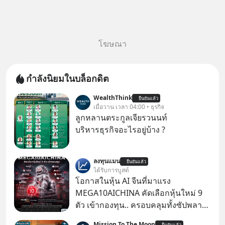
โฆษณา
กำลังนิยมในบล็อกดิต
WealthThink
ยืนยันแล้ว
เมื่อวาน เวลา 04:00 • ธุรกิจ
ลูกหลานตระกูลเจียรวนนท์
บริหารธุรกิจอะไรอยู่บ้าง ?
ลงทุนแมน
ยืนยันแล้ว
ได้รับการบูสต์
โอกาสในหุ้น AI จีนที่มาแรง
MEGA10AICHINA คัดเลือกหุ้นใหม่ 9
ตัว เข้ากองทุน.. ครอบคลุมทั้งซัปพลาย
เชน AI จีน พิเศษ ช่วง 3 - 19 ส.ค. 69 มี
Mission To The Moon
ยืนยันแล้ว