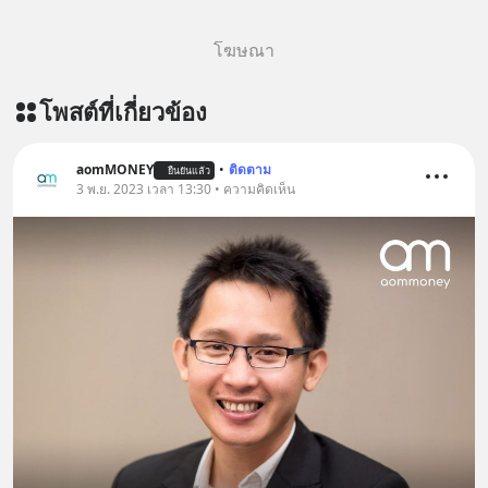
โฆษณา
โพสต์ที่เกี่ยวข้อง
aomMONEY
•
ติดตาม
ยืนยันแล้ว
3 พ.ย. 2023 เวลา 13:30 • ความคิดเห็น