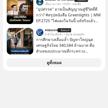
โปรโมชัน ลด 50% ค่าธรรมเนียมซื้อ |
เมื่อวาน เวลา 13:00 • หนังสือ
ยอด 2 ล้านบาทขึ้นไป ฟรีค่าธรรมเนียม
"อุปสรรค" อาจเป็นสัญญาณสู่ชีวิตที่ดี
ซื้อ
กว่า? #สรุปหนังสือ Greenlights | MM
EP.2725 “ไฟแดงในวันนี้ แท้จริงแล้ว
อาจเป็นสัญญาณไฟเขียวที่ยังไม่ถึงเวลา
ลงทุนแมน
ยืนยันแล้ว
เปลี่ยนสี” McConaughey ดาราดาวรุ่ง
6 ชั่วโมงที่แล้ว • หุ้น & เศรษฐกิจ
ในยุคหนึ่ง เคยปฏิเสธเงินค่าตัวหนังรอม
การศึกษาเหลื่อมล้ำ ปัญหาใหญ่ฉุด
คอมที่สูงถึง 14.5 ล้านดอลลาร์ (หรือ
เศรษฐกิจไทย 340,584 ล้านบาท คือ
ราว 500 ล้านบาท) เพียงเพราะเขาไม่
ตัวเลขงบประมาณที่กระทรวง
อยากขังตัวเองไว้ในกล่องเดิมๆ ผลที่
ศึกษาธิการ ได้รับจัดสรรในงบประมาณ
ตามมาคือ โทรศัพท์ของเขากลายเป็น
รายจ่ายประจำปี 2568 ซึ่งมากที่สุดเป็น
ดูทั้งหมด
ความเงียบสนิทนานถึง 14 เดือนเต็ม แต่
อันดับ 2 รองจากกระทรวงการคลัง
ความเงียบและ "ไฟแดง" ในวันนั้นกลับ
กลายเป็นการถอยหลังเพื่อตั้งหลัก จนส่ง
ให้เขาก้าวขึ้นไปยืนถือรางวัลออสการ์
ในบทบาทที่เปลี่ยนชีวิตเขาไปตลอดกาล
ใน MM EP. นี้ เราจะมาร่วมถอดรหัส
และปรับวิธีคิดกันว่า Greenlight (ไฟ
เขียว) จะสร้างมันขึ้นมาล่วงหน้าด้วย