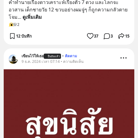
คำทำนายเรื่องดาวเคราะห์เรียงตัว 7 ดวง และโลกจะ
อวสาน เด็กชายวัย 12 ขวบอย่างผมจู่ๆ ก็ถูกความกลัวตาย
โจม
... 
ดูเพิ่มเติม
2
12 บันทึก
37
3
15
เขียนไว้ให้เธอ
•
ติดตาม
ยืนยันแล้ว
9 ธ.ค. 2024 เวลา 07:14 • ความคิดเห็น