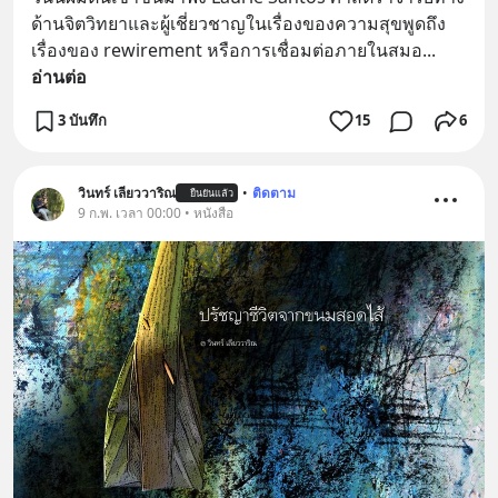
ด้านจิตวิทยาและผู้เชี่ยวชาญในเรื่องของความสุขพูดถึง
เรื่องของ rewirement หรือการเชื่อมต่อภายในสมอ
... 
อ่านต่อ
3 บันทึก
15
6
วินทร์ เลียววาริณ
•
ติดตาม
ยืนยันแล้ว
9 ก.พ. เวลา 00:00 • หนังสือ