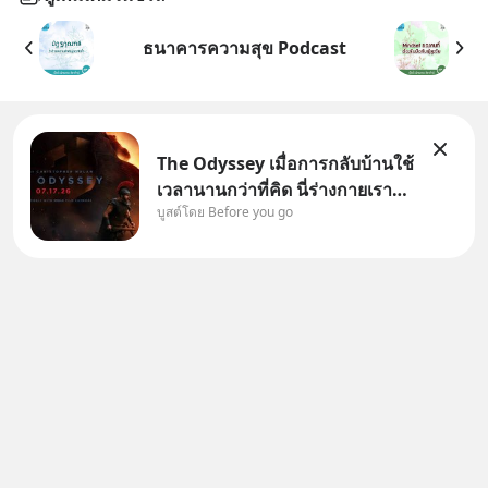
ธนาคารความสุข Podcast
The Odyssey เมื่อการกลับบ้านใช้
เวลานานกว่าที่คิด นี่ร่างกายเรา
บูสต์โดย Before you go
ต้องการกลับบ้านจริงหรือ
(SPOILED ALERT!!!) 🔥 264.1