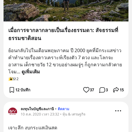
เมื่อการจากลากลายเป็นเรื่องธรรมดา: สัจธรรมที่
ธรรมชาติสอน
ย้อนกลับไปในเดือนพฤษภาคม ปี 2000 ยุคที่มีกระแสข่าว
คำทำนายเรื่องดาวเคราะห์เรียงตัว 7 ดวง และโลกจะ
อวสาน เด็กชายวัย 12 ขวบอย่างผมจู่ๆ ก็ถูกความกลัวตาย
โจม
... 
ดูเพิ่มเติม
2
12 บันทึก
37
3
15
ลงทุนในบัญชีและภาษี
•
ติดตาม
10 ส.ค. 2020 เวลา 23:32 • หุ้น & เศรษฐกิจ
เจาะลึก งบกระแสเงินสด