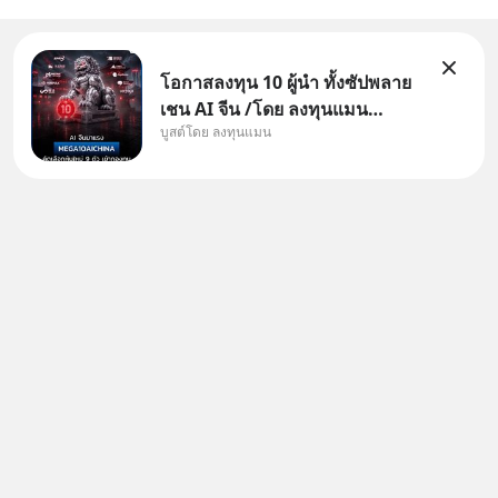
โอกาสลงทุน 10 ผู้นำ ทั้งซัปพลาย
เชน AI จีน /โดย ลงทุนแมน
บูสต์โดย ลงทุนแมน
✅ลงทุนตรง คัด 10 ผู้นำเน้น ๆ ใน
ธีม AI จีน ✅คัดเลือกหุ้นใหม่ 9 ตัว
เข้ากองทุน ✅ร่วมเป็นเจ้าของผู้นำ
AI จีน ตั้งแต่โรงงานผลิตชิป หน่วย
ความจำ โมเดล