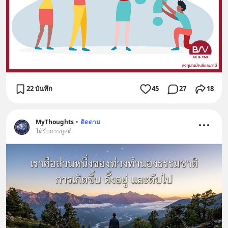
22 บันทึก
45
27
18
MyThoughts
•
ติดตาม
ได้รับการบูสต์