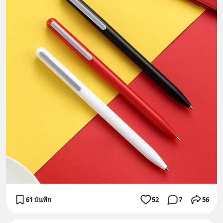
61 บันทึก
52
7
56