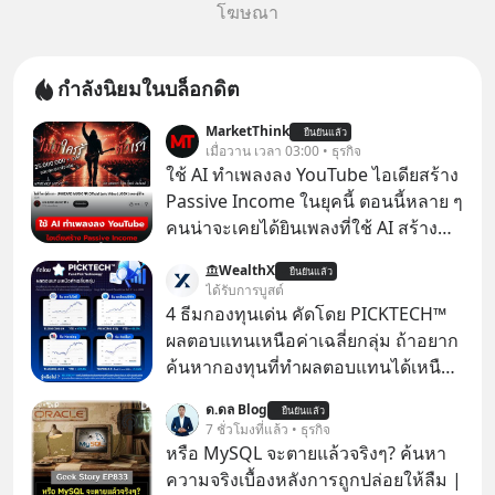
โฆษณา
กำลังนิยมในบล็อกดิต
MarketThink
ยืนยันแล้ว
เมื่อวาน เวลา 03:00 • ธุรกิจ
ใช้ AI ทำเพลงลง YouTube ไอเดียสร้าง
Passive Income ในยุคนี้ ตอนนี้หลาย ๆ
คนน่าจะเคยได้ยินเพลงที่ใช้ AI สร้าง
ผ่านหูกันมาบ้าง เช่น เพลง “ไม่มีใคร
WealthX
ยืนยันแล้ว
รู้ตัวเรา” จากช่องชื่อว่า UNHEARD
ได้รับการบูสต์
MUSIC ที่ตอนนี้มียอดรับชมกว่า 26
4 ธีมกองทุนเด่น คัดโดย PICKTECH™
ล้านครั้งแล้ว
ผลตอบแทนเหนือค่าเฉลี่ยกลุ่ม ถ้าอยาก
ค้นหากองทุนที่ทำผลตอบแทนได้เหนือ
กว่าค่าเฉลี่ยกลุ่ม โดยที่ไม่ต้องมานั่ง
ด.ดล Blog
ยืนยันแล้ว
ค้นหาข้อมูลและวิเคราะห์เองให้เสีย
7 ชั่วโมงที่แล้ว • ธุรกิจ
เวลา แค่ใช้ PICKTECH™ บนแอป
หรือ MySQL จะตายแล้วจริงๆ? ค้นหา
WealthX ช่วยคัดกองทุนเด่นให้ได้
ความจริงเบื้องหลังการถูกปล่อยให้ลืม |