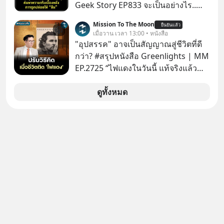
Geek Story EP833 จะเป็นอย่างไร..
เมื่อซอฟต์แวร์ฟรีที่หล่อเลี้ยงเว็บไซต์
Mission To The Moon
ยืนยันแล้ว
กว่าครึ่งโลก ถูกมหาเศรษฐีคู่แข่งทุ่มเงิน
เมื่อวาน เวลา 13:00 • หนังสือ
ซื้อกิจการไป? นี่คือเรื่องจริงของ
"อุปสรรค" อาจเป็นสัญญาณสู่ชีวิตที่ดี
MySQL ฐานข้อมูลระดับตำนานที่
กว่า? #สรุปหนังสือ Greenlights | MM
โปรแกรมเมอร์คนหนึ่งใช้เวลา 27 ปี
EP.2725 “ไฟแดงในวันนี้ แท้จริงแล้ว
ปลุกปั้นและตั้งชื่อตามลูกสาวของตัวเอง
อาจเป็นสัญญาณไฟเขียวที่ยังไม่ถึงเวลา
เมื่อรู้ว่าผลงานชิ้นเอกกำลังจะตกไปอยู่
เปลี่ยนสี” McConaughey ดาราดาวรุ่ง
ดูทั้งหมด
ในมือของอาณาจักรที่จ้องจะทำลายมัน
ในยุคหนึ่ง เคยปฏิเสธเงินค่าตัวหนังรอม
เขาถึงขั้นต้องเขียนจดหมายเปิดผนึก
คอมที่สูงถึง 14.5 ล้านดอลลาร์ (หรือ
ขอร้องคนทั้งอินเทอร์เน็ตให้ช่วยหยุดยั้ง
ราว 500 ล้านบาท) เพียงเพราะเขาไม่
ดีลนี้! เกิดอะไรขึ้นหลังจากการควบรวม
อยากขังตัวเองไว้ในกล่องเดิมๆ ผลที่
กิจการครั้งประวัติศาสตร์? ยักษ์ใหญ่
ตามมาคือ โทรศัพท์ของเขากลายเป็น
ตั้งใจซื้อไปพัฒนาต่อ หรือแค่ซื้อไป “ฆ่า”
ความเงียบสนิทนานถึง 14 เดือนเต็ม แต่
ให้พ้นทางกันแน่? และทำไมจุดจบของ
ความเงียบและ "ไฟแดง" ในวันนั้นกลับ
เรื่องนี้ ถึงเป็นการฆาตกรรมแบบสโลว์
กลายเป็นการถอยหลังเพื่อตั้งหลัก จนส่ง
โมชันที่ไม่มีแม้แต่ศพให้เห็น? เลือกฟัง
ให้เขาก้าวขึ้นไปยืนถือรางวัลออสการ์
กันได้เลยนะครับ อย่าลืมกด Follow
ในบทบาทที่เปลี่ยนชีวิตเขาไปตลอดกาล
ติดตาม PodCast ช่อง Geek Forever’s