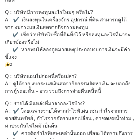
Q :  บริษัทมีการลงทุนอะไรใหม่ๆ หรือไม่?
A :  ✔  เงินลงทุนในเครื่องจักร อุปกรณ์ ที่ดิน สามารถดูได้
จาก งบกระแสเงินสดจากกิจกรรมลงทุน
      ✔  เช็คว่าบริษัทไปซื้อที่ดินทิ้งไว้ หรือลงทุนอะไรที่น่าจะ
เกี่ยวข้องหรือไม่
      ✔  หากพบให้ลองดูหมายเหตุประกอบงบการเงินจะมีคํา
ชี้แจง
2
Q :  บริษัทแอบไปก่อหนี้หรือเปล่า?
A :  ดูได้จาก งบกระแสเงินสดจากิจกรรมจัดหาเงิน จะบอกถึง
การกู้ระยะสั้ัน – ยาว รวมถึงการจ่ายคืนหนี้หนี้
Q :  รายได้ มีแหล่งที่มาจากอะไรบ้าง?
A :  ✔ โดยเฉพาะรายได้จากกำไรพิเศษ เช่น กำไรจากการ
ขายสินทรัพย์ , กำไรจากอัตราแลกเปลี่ยน , ค่าชดเชยน้ำท่วม , 
ค่าประกันไฟไหม้ เป็นต้น
      ✔  ควรตัดกำไรพิเศษเหล่านั้นออก เพื่อจะได้ทราบถึงการ