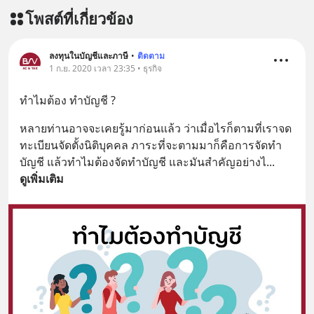
บรรเทาความเครียด ลดความวิตกกังวล
โพสต์ที่เกี่ยวข้อง
เพิ่มการผ่อนคลาย ซึ่งช่วยให้การนอน
หลับมีประสิทธิภาพมากยิ่งขึ้น 📍 สนใจ
สั่งซื้อสินค้า Diip CBD 💬 LINE :
ลงทุนในบัญชีและภาษี
•
ติดตาม
@diipgeek 🔗 หรือกดลิงก์
1 ก.ย. 2020 เวลา 23:35 • ธุรกิจ
https://lin.ee/U91Fzyz
ทำไมต้อง ทำบัญชี ?
หลายท่านอาจจะเคยรู้มาก่อนแล้ว ว่าเมื่อไรก็ตามที่เราจด
ทะเบียนจัดตั้งนิติบุคคล ภาระที่จะตามมาก็คือการจัดทำ
บัญชี แล้วทำไมต้องจัดทำบัญชี และมันสำคัญอย่างไ
... 
ดูเพิ่มเติม