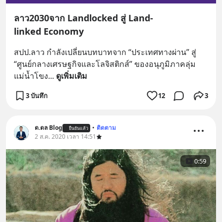
ลาว2030จาก Landlocked สู่ Land-
linked Economy
สปป.ลาว กำลังเปลี่ยนบทบาทจาก “ประเทศทางผ่าน” สู่ 
“ศูนย์กลางเศรษฐกิจและโลจิสติกส์” ของอนุภูมิภาคลุ่ม
แม่น้ำโขง
... 
ดูเพิ่มเติม
3 บันทึก
12
3
ด.ดล Blog
•
ติดตาม
ยืนยันแล้ว
2 ส.ค. 2020 เวลา 14:51
0:59