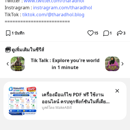
Twitter : 
www.twitter.com/tharadhol
Instragram : 
instragram.com/tharadhol
TikTok : 
tiktok.com/@tharadhol.blog
=========================
1 บันทึก
15
1
3
ดูเพิ่มเติมในซีรีส์
Tik Talk : Explore you're world
in 1 minute
เครื่องมือแก้ไข PDF ฟรี ใช้งาน
ออนไลน์ ครบทุกฟังก์ชันในที่เดียว
บูสต์โดย MakeABill
| MakeABill ทุกวันนี้ไฟล์ PDF
กลายเป็นมาตรฐานสำหรับการส่ง
เอกสาร ไม่ว่าจะเป็นใบเสนอราคา
ใบกำกับภาษี สัญญา รายงาน หรือ