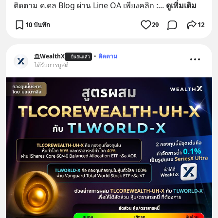
ติดตาม ด.ดล Blog ผ่าน Line OA เพียงคลิก :
... 
ดูเพิ่มเติม
10 บันทึก
29
12
WealthX
•
ติดตาม
ยืนยันแล้ว
ได้รับการบูสต์