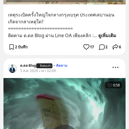
เหตุระเบิดครั้งใหญ่ใจกลางกรุงเบรุต ประเทศเลบานอน 
เกิดจากสาเหตุใด?
=========================
ติดตาม ด.ดล Blog ผ่าน Line OA เพียงคลิก :
... 
ดูเพิ่มเติม
2 บันทึก
17
2
6
ด.ดล Blog
•
ติดตาม
ยืนยันแล้ว
5 ส.ค. 2020 เวลา 02:09
0:58