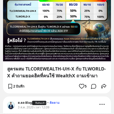
สูตรผสม TLCOREWEALTH-UH-X กับ TLWORLD-
X คำถามยอดฮิตที่คนใช้ WealthX ถามเข้ามา
2 บันทึก
5
ด.ดล Blog
•
ติดตาม
ยืนยันแล้ว
3 ส.ค. 2020 เวลา 12:09