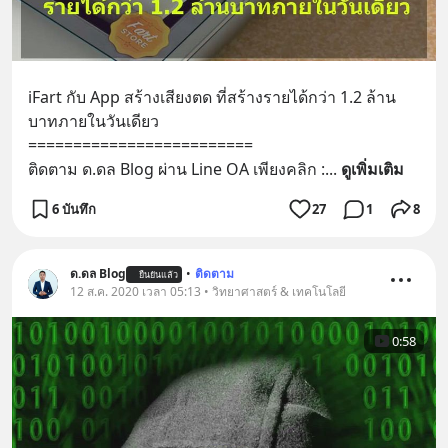
iFart กับ App สร้างเสียงตด ที่สร้างรายได้กว่า 1.2 ล้าน
บาทภายในวันเดียว
=========================
ติดตาม ด.ดล Blog ผ่าน Line OA เพียงคลิก :
... 
ดูเพิ่มเติม
6 บันทึก
27
1
8
ด.ดล Blog
•
ติดตาม
ยืนยันแล้ว
12 ส.ค. 2020 เวลา 05:13 • วิทยาศาสตร์ & เทคโนโลยี
0:58