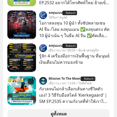
EP.2532 อยากได้โทรศัพท์ใหม่ ย้ายเข้า
บ้านหลังใหม่ หรือเลื่อนตำแหน่งในฝัน
ลงทุนแมน
ยืนยันแล้ว
เคยสงสัยไหมว่าทำไมพอได้ของที่อยาก
ได้รับการบูสต์
ได้มาแล้วความสุขนั้นกลับอยู่กับเราได้
โอกาสลงทุน 10 ผู้นำ ทั้งซัปพลายเชน
ไม่นาน? นี่คือกลไกพื้นฐานของมนุษย์ที่
AI จีน /โดย ลงทุนแมน ✅ลงทุนตรง คัด
Arthur Schopenhauer นักปรัชญา
10 ผู้นำเน้น ๆ ในธีม AI จีน ✅คัดเลือก
ชาวเยอรมันเคยอธิบายไว้เมื่อ 200 กว่า
หุ้นใหม่ 9 ตัว เข้ากองทุน ✅ร่วมเป็น
ลงทุนแมน
ปีก่อน แล้วเราจะหยุดวงจรความอยาก
ยืนยันแล้ว
เจ้าของผู้นำ AI จีน ตั้งแต่โรงงานผลิตชิป
เมื่อวาน เวลา 08:00 • หุ้น & เศรษฐกิจ
ในใจเพื่อความสุขที่ยั่งยืนได้อย่างไร?
หน่วยความจำ โมเดล AI ยันหุ่นยนต์
รู้จัก 4 เครื่องมือการเงินพื้นฐาน ที่มนุษย์
ติดตามได้ในพอดแคสต์ 5M EP. นี้
✅ได้การรับยกเว้นภาษี Capital Gain
เงินเดือนไม่ควรมองข้าม
#goodtime #5minutespodcast
ตามกฎหมายภาษีของประเทศไทย
#missiontothemoonpodcast
Mission To The Moon
ยืนยันแล้ว
เมื่อวาน เวลา 12:00 • ไลฟ์สไตล์
กังวลจนไม่กล้าเลือกเส้นทางชีวิตตัว
เอง? 3 วิธีรับมือสไตล์ ‘Kierkegaard’ |
5M EP.2535 ความกังวลที่ทำให้เราไม่
กล้าตัดสินใจในเรื่องต่างๆ ทั้งเรื่องเล็ก
เรื่องใหญ่ หรือแม้แต่เรื่องสำคัญของ
ดูทั้งหมด