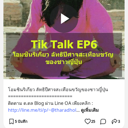
โอมชินริเกียว ลัทธิปีศาจสะเทือนขวัญของชาวญี่ปุ่น
=========================
ติดตาม ด.ดล Blog ผ่าน Line OA เพียงคลิก :
http://line.me/ti/p/~@tharadhol
... 
ดูเพิ่มเติม
5 บันทึก
25
3