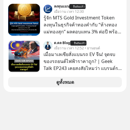
รอบตัวได้เก่งที่สุดก็เป็นได้ โดยพอดแค
ปัญญาประดิษฐ์ จะกลายเป็นตัวขับ
ลงทุนแมน
สต์ 5M ในวันนี้จะพาทุกคนไปสำรวจวิธี
ยืนยันแล้ว
เคลื่อนหลัก ของการเติบโตทาง
เมื่อวาน เวลา 12:30
การบริหารคนและบริหารใจ ปรัชญา
เศรษฐกิจ และวิถีชีวิตของผู้คนอย่าง
รู้จัก MTS Gold Investment Token
เพื่อคนทำงานจาก ‘เหลาจื่อ’ (เล่าจื๊อ) นัก
ยาวนานต่อจากนี้
ลงทุนในธุรกิจค้าทองคำกับ “ห้างทอง
ปราชญ์จีนแห่งยุคไปด้วยกัน
แม่ทองสุก” ผลตอบแทน 3% ต่อปี พร้อม
โอกาสรับโบนัสกำไรส่วนต่างถ้าราคา
ด.ดล Blog
ยืนยันแล้ว
ทองขึ้น / ลงทุนแมนจะเล่าให้ฟัง x MTS
เมื่อวาน เวลา 12:52 • ยานยนต์
Gold Group กลุ่ม MTS Gold หรือห้าง
เมื่อมาเลเซียสั่งแบนรถ EV จีน! จุดจบ
ทองแม่ทองสุก อยู่ในธุรกิจทองคำมา
ของรถยนต์ไฟฟ้าราคาถูก? | Geek
นานกว่า 74 ปี ปัจจุบันนับเป็นกลุ่มธุรกิจ
Talk EP243 เคยสงสัยไหมว่า แบรนด์รถ
ทองคำที่ใหญ่เป็นอันดับ 2 ของไทย ที่มี
EV จากจีนที่กำลังบุกตีตลาดทั่วโลกจน
รายได้รวม 3.5 ล้านล้านบาทในปี 2568
ราบคาบ จะถูกสกัดดาวรุ่งจนต้องเบรก
ดูทั้งหมด
หัวทิ่มได้อย่างไร? นี่คือเรื่องจริงที่เพิ่ง
เกิดขึ้นในมาเลเซีย เมื่อรัฐบาลประกาศ
งัด “กฎเหล็ก” สั่งบล็อกการนำเข้ารถ EV
ราคาถูกจากจีนแบบสายฟ้าแลบ ตั้ง
กำแพงราคานำเข้าขั้นต่ำสูงถึง 1.7 ล้าน
บาท! งานนี้ทำเอาค่ายยักษ์ใหญ่อย่าง