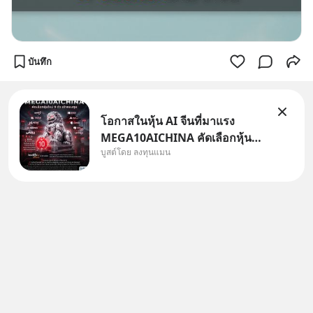
บันทึก
โอกาสในหุ้น AI จีนที่มาแรง
MEGA10AICHINA คัดเลือกหุ้น
บูสต์โดย ลงทุนแมน
ใหม่ 9 ตัว เข้ากองทุน.. ครอบคลุม
ทั้งซัปพลายเชน AI จีน พิเศษ ช่วง
3 - 19 ส.ค. 69 มีโปรโมชัน ลด
50% ค่าธรรมเนียมซื้อ | ยอด 2
ล้านบาทขึ้นไป ฟรีค่าธรร