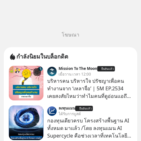
โฆษณา
กำลังนิยมในบล็อกดิต
Mission To The Moon
ยืนยันแล้ว
เมื่อวาน เวลา 12:00
บริหารคน บริหารใจ ปรัชญาเพื่อคน
ทำงานจาก ‘เหลาจื่อ’ | 5M EP.2534
เคยสงสัยไหมว่าทำไมคนที่ดูอ่อนแอถึง
กลายเป็นคนที่เข้มแข็งที่สุดในบาง
ลงทุนแมน
ยืนยันแล้ว
สถานการณ์ แล้วทำไมคนที่ไม่ออกแรง
ได้รับการบูสต์
ทำอะไรเลยถึงประสบความสำเร็จได้ไว
กองทุนเดียวครบ โครงสร้างพื้นฐาน AI
กว่าใครเพื่อน? ไม่แน่ว่าคนกลุ่มนี้อาจ
ทั้งหมด มาแล้ว /โดย ลงทุนแมน AI
จะเป็นคนที่รู้จักบริหารใจตัวเอง และคน
Supercycle คือช่วงเวลาที่เทคโนโลยี