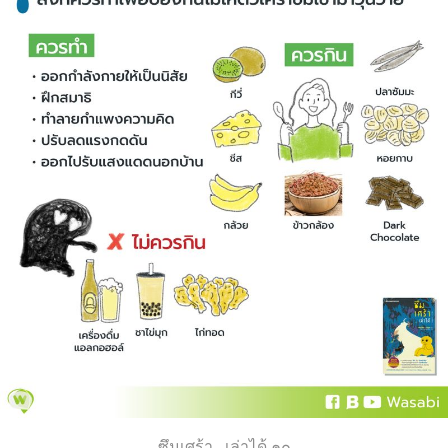
ซึมเศร้า...เล่าได้ ๑๐