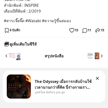
สำนักพิมพ์ : INSPIRE
เดือนปีที่พิมพ์ : 2/2019
#สาระจี๊ดจี๊ด #Wasabi #ความรู้ขึ้นสมอง
9 บันทึก
15
11
15
ดูเพิ่มเติมในซีรีส์
สรุปหนังสือ
The Odyssey เมื่อการกลับบ้านใช้
เวลานานกว่าที่คิด นี่ร่างกายเรา
บูสต์โดย Before you go
ต้องการกลับบ้านจริงหรือ
(SPOILED ALERT!!!) 🔥 264.1