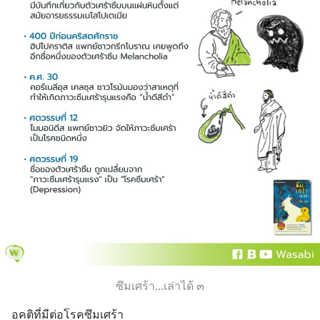
ซึมเศร้า...เล่าได้ ๓
อคติที่มีต่อโรคซึมเศร้า