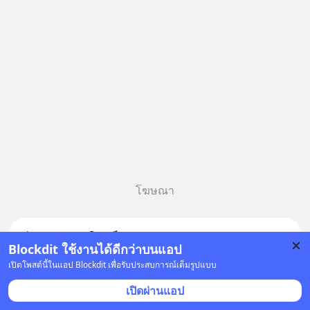
โฆษณา
กำลังนิยมในบล็อกดิต
Blockdit ใช้งานได้ดีกว่าบนแอป
WealthThink
เปิดโพสต์นี้ในแอป Blockdit เพื่อรับประสบการณ์เต็มรูปแบบ
ยืนยันแล้ว
3 ชั่วโมงที่แล้ว • ธุรกิจ
เปิดผ่านแอป
รู้จักแนวคิด สร้างธุรกิจล้านล้าน
ดอลลาร์ จากตลาดไม่มีมูลค่า ที่เจนเซน