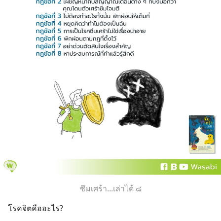
ซึมเศร้า...เล่าได้ ๘
โรคจิตคืออะไร?