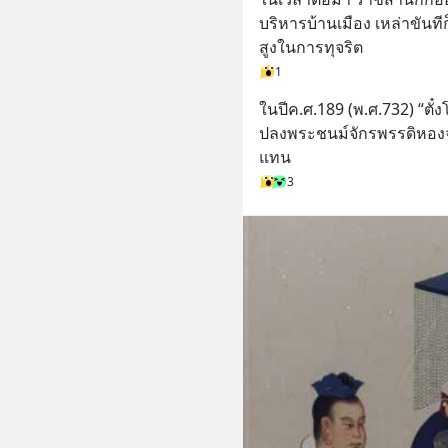
บริหารบ้านเมือง เหล่าขันท
สูงในการทุจริต
1
ในปีค.ศ.189 (พ.ศ.732) “ตั๋
ปลงพระชนม์จักรพรรดิหองจูเ
แทน
3