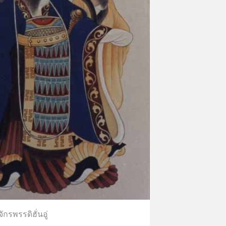
จักรพรรดิฮั่นอู่