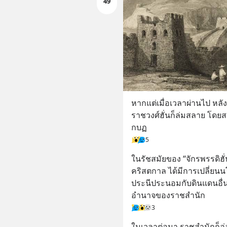
49
หากแต่เมื่อเวลาผ่านไป หลั
ราชวงศ์ฮั่นก็ล่มสลาย โด
กบฏ
5
ในรัชสมัยของ “จักรพรรดิฮั่น
คริสตกาล ได้มีการเปลี่ยน
ประนีประนอมกับดินแดนอื่นๆ
อำนาจของราชสำนัก
3
ในเวลาต่อมา ราชสำนักก็อ