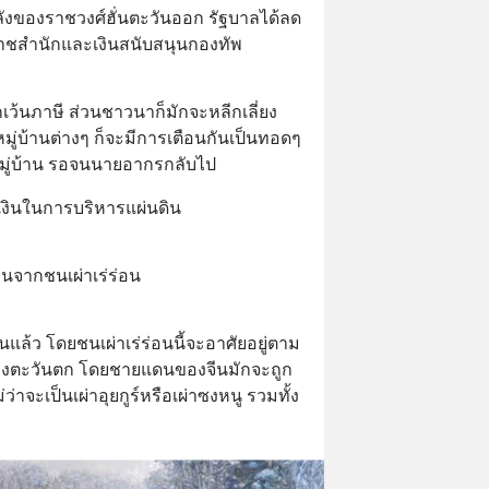
ลังของราชวงศ์ฮั่นตะวันออก รัฐบาลได้ลด
ราชสำนักและเงินสนับสนุนกองทัพ
เว้นภาษี ส่วนชาวนาก็มักจะหลีกเลี่ยง
ู่บ้านต่างๆ ก็จะมีการเตือนกันเป็นทอดๆ 
่บ้าน รอจนนายอากรกลับไป
มีเงินในการบริหารแผ่นดิน
นจากชนเผ่าเร่ร่อน
นแล้ว โดยชนเผ่าเร่ร่อนนี้จะอาศัยอยู่ตาม
ทางตะวันตก โดยชายแดนของจีนมักจะถูก
ว่าจะเป็นเผ่าอุยกูร์หรือเผ่าซงหนู รวมทั้ง