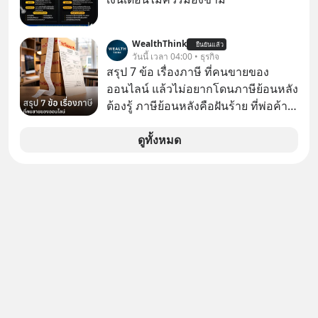
https://youtube.com/shorts/-
xU9gYcfVJk?feature=share
WealthThink
ยืนยันแล้ว
วันนี้ เวลา 04:00 • ธุรกิจ
สรุป 7 ข้อ เรื่องภาษี ที่คนขายของ
ออนไลน์ แล้วไม่อยากโดนภาษีย้อนหลัง
ต้องรู้ ภาษีย้อนหลังคือฝันร้าย ที่พ่อค้า
แม่ค้าคนไหนก็คงไม่อยากพบเจอ
ดูทั้งหมด