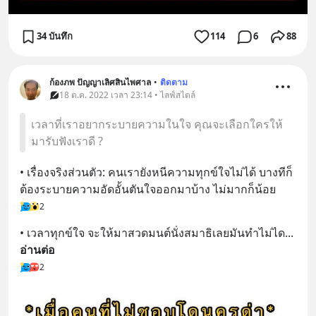
34 บันทึก
114
6
88
ก้องภพ ปัญญาเลิศสินไพศาล
•
ติดตาม
18 ต.ค. 2022 เวลา 23:14 • ไลฟ์สไตล์
เวลาที่เราอยากระบายความในใจ คุณจะเลือกใครให้
มารับฟังเราดี ?
• เรื่องจริงส่วนตัว: คนเรายังหนีความทุกข์ใจไม่ได้ บางทีก็
ต้องระบายความอัดอั้นตันใจออกมาบ้าง ไม่มากก็น้อย
2
• เวลาทุกข์ใจ จะให้มาสวดมนต์นั่งสมาธิเลยมันทำไม่ได
... 
อ่านต่อ
2