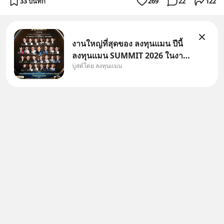
33 บันทึก
269
22
122
งานใหญ่ที่สุดของ ลงทุนแมน ปีนี้
ลงทุนแมน SUMMIT 2026 ในงาน
บูสต์โดย ลงทุนแมน
นี้จะมีเจ้าของธุรกิจ Dr.PONG,
หมึกกรุบ, Srichand, Jones’
Salad, LA GLACE, Fastwork,
MizuMi, KARMART, อิชิตัน มา
แชร์ความรู้การสร้างธุรกิจ