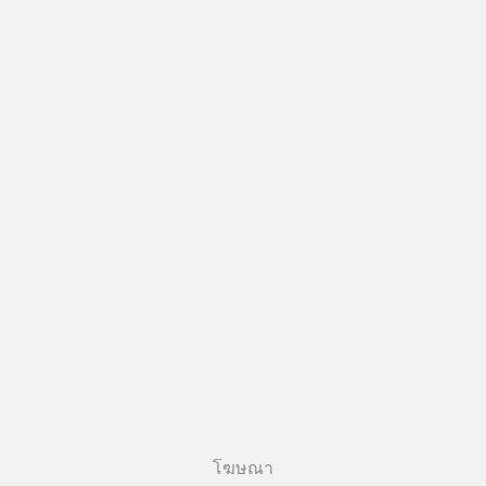
โฆษณา