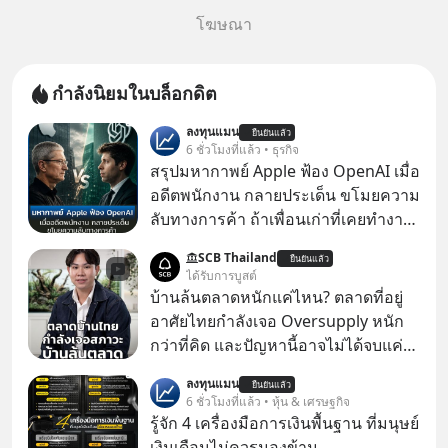
โฆษณา
กำลังนิยมในบล็อกดิต
ลงทุนแมน
ยืนยันแล้ว
6 ชั่วโมงที่แล้ว • ธุรกิจ
สรุปมหากาพย์ Apple ฟ้อง OpenAI เมื่อ
อดีตพนักงาน กลายประเด็น ขโมยความ
ลับทางการค้า ถ้าเพื่อนเก่าที่เคยทำงาน
ด้วยกัน ทักมาขอให้เราช่วยหาไฟล์งาน
SCB Thailand
ยืนยันแล้ว
เก่าที่เขาเคยทำไว้ ตอนยังอยู่บริษัท
ได้รับการบูสต์
เดียวกัน
บ้านล้นตลาดหนักแค่ไหน? ตลาดที่อยู่
อาศัยไทยกำลังเจอ Oversupply หนัก
กว่าที่คิด และปัญหานี้อาจไม่ได้จบแค่
เรื่องเศรษฐกิจ #SCBEIC #อสังหา #บ้าน
ลงทุนแมน
ยืนยันแล้ว
ล้นตลาด #เศรษฐกิจไทย #EICAround
6 ชั่วโมงที่แล้ว • หุ้น & เศรษฐกิจ
#SCBThailand สามารถดูคลิปที่
รู้จัก 4 เครื่องมือการเงินพื้นฐาน ที่มนุษย์
youtube ประกอบได้ที่ link :
เงินเดือนไม่ควรมองข้าม