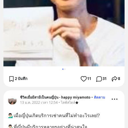
2 บันทึก
11
31
8
ชีวิตเมื่อมีสามีเป็นคนญี่ปุ่น - happy miyamoto
•
ติดตาม
13 ม.ค. 2022 เวลา 12:54 • ไลฟ์สไตล์
💁🏻‍♂️เมื่อญี่ปุ่นเกิดบริการเช่าคนที่ไม่ทำอะไรเลย!?
💁🏻‍♂️ที่ญี่ปุ่นมีบริการหลายๆอย่างที่น่าสนใจ