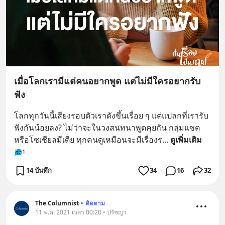
เมื่อโลกเรามีแต่คนอยากพูด แต่ไม่มีใครอยากรับ
ฟัง
โลกทุกวันนี้เสียงรอบตัวเราดังขึ้นเรื่อย ๆ แต่แปลกที่เรารับ
ฟังกันน้อยลง? ไม่ว่าจะในวงสนทนาพูดคุยกัน กลุ่มแชต 
หรือโซเชียลมีเดีย ทุกคนดูเหมือนจะมีเรื่องร
... 
ดูเพิ่มเติม
1
14 บันทึก
34
16
32
The Columnist
•
ติดตาม
11 พ.ค. 2021 เวลา 00:20 • ปรัชญา