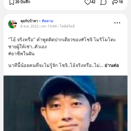
20 บันทึก
42
16
คุยกับป้าพา
•
ติดตาม
8 ส.ค. 2022 เวลา 13:44 • ไลฟ์สไตล์
"โอ้ จริงหรือ" คำพูดติดปากเดียวของ#โชจิ โมริโมโตะ 
ชายผู้ให้เช่า..ตัวเอง
#อาชีพในฝัน
นาทีนี้น้อยคนที่จะไม่รู้จัก โชจิ..โอ้จริงหรือ..ไม่
... 
อ่านต่อ