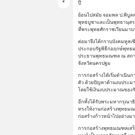
2
ปี
ย้อนไปสมัย จอมพล ป.พิบูลส
พุทธบูชาและเป็นพุทธานุ
ที่พระพุทธศักราชเวียนมาบ
ต่อมาจึงได้กราบบังคมทูลเ
ประกอบรัฐพิธีก่อฤกษ์พุทธ
ประธานพุทธมณฑล ณ สถานที
จังหวัดนครปฐม
การก่อสร้างได้เริ่มดำเนินก
ตัว ด้วยปัญหาด้านงบประมาณ 
โดยใช้เงินงบประมาณของ
อีกทั้งได้รับพระมหากรุณาธ
ทรงให้งานก่อสร้างพุทธมณ
ก่อสร้างก้าวหน้าไปอย่างม
การก่อสร้างพุทธมณฑลเสร็