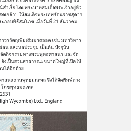
ละเมื่อสร้างองค์พระศรีศากยะทศพลญาณ 
ำเร็จ โดยพระบาทสมเด็จพระเจ้าอยู่หัว
ดเกล้าฯ ให้สมเด็จพระเทพรัตนราชสุดาฯ 
กอบพิธีสมโภช เมื่อวันที่ 21 ธันวาคม 
งถาวรวัตถุเพิ่มเติมมาตลอด เช่น มหาวิหาร
อน และหอประชุม เป็นต้น ปัจจุบัน
รจัดกิจกรรมทางพระพุทธศาสนา และจัด
ว ยังเป็นสวนสาธารณะขนาดใหญ่ที่เปิดให้
นได้อีกด้วย
์ ศาสนสถานพุทธมณฑล จึงได้จัดพิมพ์ดวง
สมโภชพุทธมณฑล
 2531
 (High Wycombe) Ltd., England