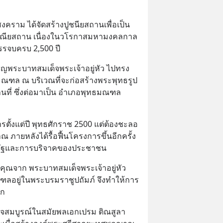
งคราม ได้จัดสร้างปูชนียสถานเพื่อเป็น
สรณียสถาน เนื่องในวโรกาสมหามงคลกาล
รรจบครบ 2,500 ปี
ชิญพระบาทสมเด็จพระเจ้าอยู่หัว ไปทรง
มณฑล ณ บริเวณที่จะก่อสร้างพระพุทธรูป
่ ซึ่งต่อมาเป็น อำเภอพุทธมณฑล 
ารตั้งแต่ปี พุทธศักราช 2500 แต่ต้องชะลอ
ภายหลังได้รื้อฟื้นโครงการขึ้นอีกครั้ง 
รัฐและการบริจาคของประชาชน
ิคุณจาก พระบาทสมเด็จพระเจ้าอยู่หัว 
ฑลอยู่ในพระบรมราชูปถัมภ์ จึงทำให้การ
าก
จสมบูรณ์ในสมัยพลเอกเปรม ติณสูลา