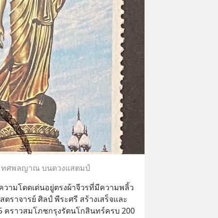
ะทศพลญาณ บนดวงแสตมป์
โดดเด่นอยู่ตรงผ้าจีวรที่มีความพลิ้ว
ราจารย์ ศิลป์ พีระศรี สร้างเสร็จและ
25 คราวสมโภชกรุงรัตนโกสินทร์ครบ 200 