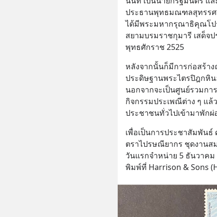
นนท์ เป็นนายกรัฐมนตรี แ
ประธานพุทธมณฑลสุทรรศน์ส
ได้มีพระมหากรุณาธิคุณโปร
สยามบรมราชกุมารี เสด็จประ
พุทธศักราช 2525
หลังจากนั้นก็มีการก่อสร้า
ประดิษฐานพระไตรปิฎกหินอ่
นอกจากจะเป็นศูนย์รวมกา
กิจกรรมประเพณีต่าง ๆ แล้
ประชาชนทั่วไปเข้ามาพักผ่อ
เพื่อเป็นการประชาสัมพันธ
ตราไปรษณียากร ชุดงาน
วันแรกจำหน่าย 5 ธันวาคม
พิมพ์ที่ Harrison & Sons