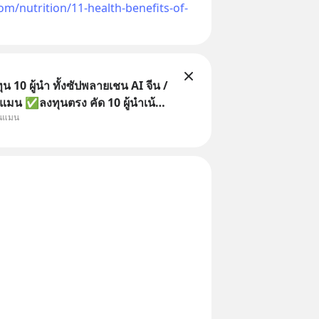
om/nutrition/11-health-benefits-of-
 10 ผู้นำ ทั้งซัปพลายเชน AI จีน /
แมน ✅ลงทุนตรง คัด 10 ผู้นำเน้น
ุนแมน
 จีน ✅คัดเลือกหุ้นใหม่ 9 ตัว เข้า
วมเป็นเจ้าของผู้นำ AI จีน ตั้งแต่
ิตชิป หน่วยความจำ โมเดล