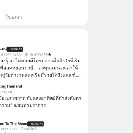
โฆษณา
นแมน
ยืนยันแล้ว
าน เวลา 12:00 • หุ้น & เศรษฐกิจ
ต้องรู้ แต่ไม่ค่อยมีใครบอก เมื่อถึงวัยที่เริ่ม
เพื่อลดหย่อนภาษี | ลงทุนแมนจะเล่าให้
ข้าสู่วัยทำงานและเริ่มมีรายได้ถึงเกณฑ์เสีย
ingThailand
จากจะช่วยลดหย่อนภาษีได้แล้ว ยังเป็น
การบูสต์
สร้างความมั่งคั่งระยะยาว แต่น้อยคน
ือนภาพวาด กับแสงอาทิตย์ที่กำลังลับตา
ว่า ถ้าลงทุนใน RMF ควรรู้ อะไรบ้าง
าราม” จ.สมุทรปราการ
ไหน ทำอย่างไร ถึงจะดีกับเรา แล้วเรา
มูลอะไรเกี่ยวกับ RMF บ้าง เพื่อให้นำไปใช้
ion To The Moon
ต่อได้จริง ๆ ลงทุนแมนจะเล่าให้ฟัง
ยืนยันแล้ว
. เวลา 13:00 • ไลฟ์สไตล์