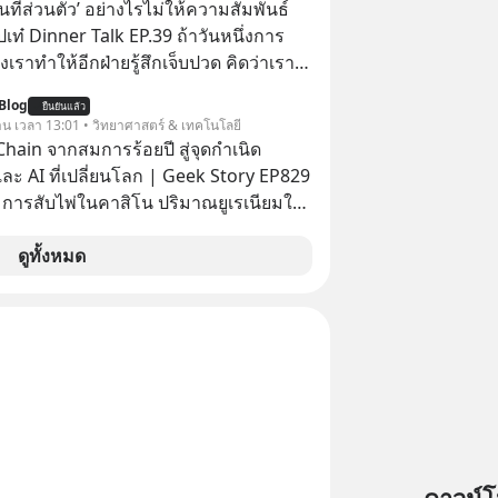
ื้นที่ส่วนตัว’ อย่างไรไม่ให้ความสัมพันธ์
ปเท๋ Dinner Talk EP.39 ถ้าวันหนึ่งการ
เราทำให้อีกฝ่ายรู้สึกเจ็บปวด คิดว่าเรา
ใส่และมองว่าเราเห็นแก่ตัวทั้งที่เราเองก็
Blog
ยืนยันแล้ว
เสธใครอย่างนี้มาก่อน แต่พอตั้งใจจะ
วาน เวลา 13:01 • วิทยาศาสตร์ & เทคโนโลยี
ขต’ เพื่อตัวเองดูสักครั้ง กลับทำให้เกิด
hain จากสมการร้อยปี สู่จุดกำเนิด
ามสัมพันธ์เสียอย่างนั้น โดยรายการ
ละ AI ที่เปลี่ยนโลก | Geek Story EP829
nner Talk ในวันนี้โฮสต์ทั้ง 2 ท่าน แทป-
า การสับไพ่ในคาสิโน ปริมาณยูเรเนียมใน
ุตสาหะ และ เอ๋ นิ้วกลม-สราวุธ เฮ้ง
เคลียร์ อัลกอริทึมของ Google ที่ใช้โค่น
ะพาทุกคนไปสำรวจวิธีสร้างขอบเขตเพื่อ
เก่าอย่าง Yahoo และความฉลาดของ AI
ดูทั้งหมด
องตัวเองและรักษาความสัมพันธ์ของคน
รที่เหมือนกัน? เชื่อหรือไม่ว่า สิ่ง
อมกัน #boundary
กทั้งหมดนี้ ล้วนมีจุดเริ่มต้นมาจาก “การ
elopment #แอปเท๋dinnertalk
น” ของนักคณิตศาสตร์ชาวรัสเซียสองคน
ntothemoonpodcast
สมการที่เคยถูกมองว่าไร้
ม่มีประโยชน์ สู่รากฐานของเทคโนโลยี
นล้านดอลลาร์ จุดกำเนิดของสมการนี้เกิด
ย่างไร และมันเข้ามาพลิกโฉมหน้า
สตร์มนุษยชาติจนถึงยุค AI ได้อย่างไร EP
าเจาะลึกเบื้องหลังความลับนี้ไปพร้อมกัน