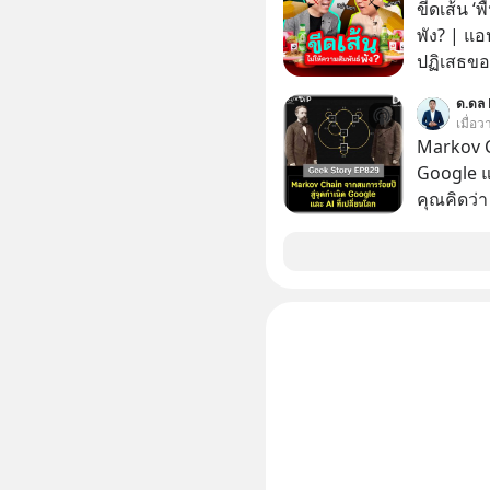
ขีดเส้น ‘พ
พัง? | แอ
ปฏิเสธของ
ตั้งกำแพง
ด.ดล 
ไม่เคยปฏิ
เมื่อ
‘สร้างขอบเ
Markov C
รอยร้าวในคว
Google แ
แอปเท๋ Di
คุณคิดว่
รวิศ หาญอ
ระเบิดนิว
สวัสดิ์ จ
ล้มแชมป์
รักษาใจข
ในปัจจุบัน มีอะไ
รอบข้างไปพร้
เปลี่ยนโล
#selfdev
ทะเลาะกั
#missio
เมื่อกว่าร้อยปีก่อน! จาก
สาระและไ
ระดับล้า
ขึ้นได้อ
ประวัติศา
นี้เราจะม