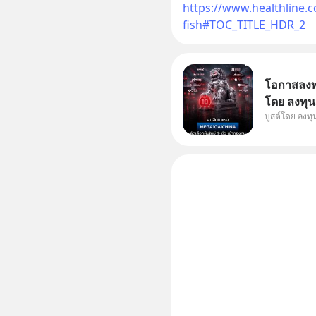
https://www.healthline.c
fish#TOC_TITLE_HDR_2
โอกาสลงทุน
โดย ลงทุน
บูสต์โดย ลงท
ๆ ในธีม AI
กองทุน ✅ร่
โรงงานผล