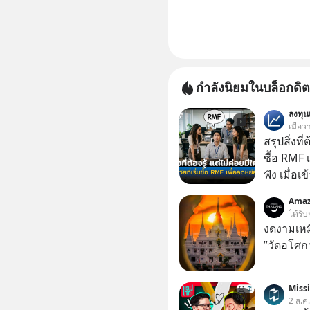
กำลังนิยมในบล็อกดิต
ลงทุ
เมื่อว
สรุปสิ่งที่
ซื้อ RMF 
ฟัง เมื่อเ
ภาษี หลายคนมักได้รับคำแนะนำให้ลงทุนใน RMF
Amaz
เพราะนอก
ได้รับ
โอกาสในการ
งดงามเหม
นักที่จะลงลึก
”วัดอโศก
ควรดู ตรง
ควรรู้ข้อ
Miss
2 ส.ค