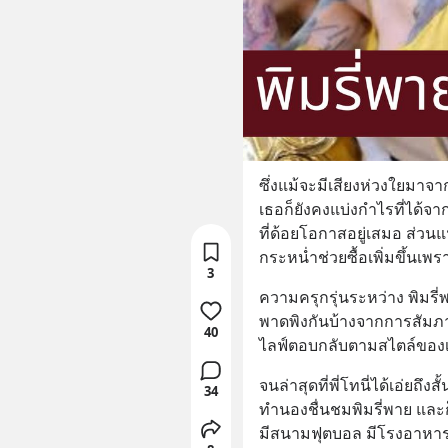
ซึ่งแม้จะมีเสียงห่วงใยมาจา
เธอก็ยังคงแบ่งกำไรที่ได้
ที่ด้อยโอกาสอยู่เสมอ ส่วนแฟ
กระหน่ำช่วยซื้อเพิ่มขึ้นเพร
3
ความครุกรุ่นระหว่าง พิมรี
พาดพิงกันบ้างจากการสัมภาษ
40
ไลฟ์ตอบกลับตามสไตล์ของเธอ 
จนล่าสุดที่พี่โทนี่ได้เอ่ยถึ
34
ทำนองชื่นชมพิมรี่พาย และก
มีสนามฟุตบอล มีโรงอาหาร