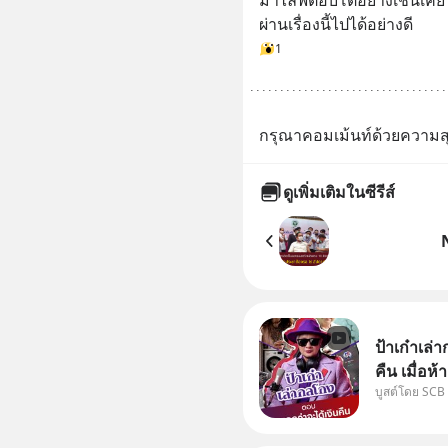
มาไลฟ์ตอบโต้อย่างเช่นเคย
ผ่านเรื่องนี้ไปได้อย่างดี
1
กรุณาคอมเม้นท์ด้วยความส
ดูเพิ่มเติมในซีรีส์
ป้าเก๋าเล
คืน เมื่อห
บูสต์โดย SCB
เคลมสินค้
ได้เงินจริง หรือเ
“ป้าเก๋าเ