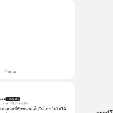
โฆษณา
นแมน
ยืนยันแล้ว
าน เวลา 13:00 • ธุรกิจ
ทลและที่พักขนาดเล็กในไทย โตไม่ได้