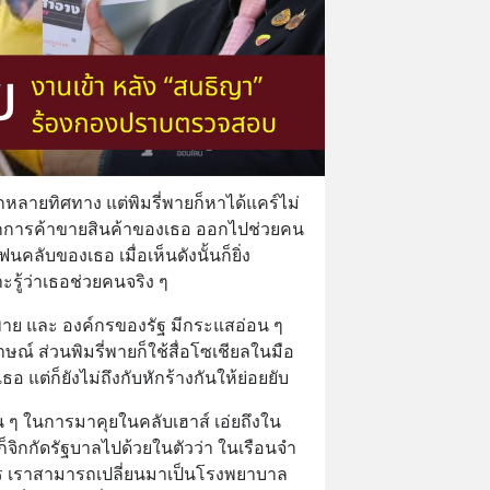
กหลายทิศทาง แต่พิมรี่พายก็หาได้แคร์ไม่ 
จากการค้าขายสินค้าของเธอ ออกไปช่วยคน
นคลับของเธอ เมื่อเห็นดังนั้นก็ยิ่ง
าะรู้ว่าเธอช่วยคนจริง ๆ
่พาย และ องค์กรของรัฐ มีกระแสอ่อน ๆ 
ณ์ ส่วนพิมรี่พายก็ใช้สื่อโซเชียลในมือ
แต่ก็ยังไม่ถึงกับหักร้างกันให้ย่อยยับ
งสั้น ๆ ในการมาคุยในคลับเฮาส์ เอ่ยถึงใน
็จิกกัดรัฐบาลไปด้วยในตัวว่า ในเรือนจำ
 เราสามารถเปลี่ยนมาเป็นโรงพยาบาล