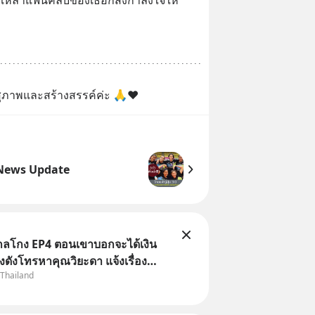
 เหล่าแฟนคลับของเธอก็ส่งกำลังใจให้
ุภาพและสร้างสรรค์ค่ะ 🙏❤️
News Update
่ากลโกง EP4 ตอนเขาบอกจะได้เงิน
้างดังโทรหาคุณวิยะดา แจ้งเรื่อง
 Thailand
าแล้วบอกว่าจะคืนเงิน คุณวิยะดาจะ
ป็นเรื่องจ้อจี้ หาคำตอบได้ที่
ล่ากลโกง” EP4 ตอน “เขา