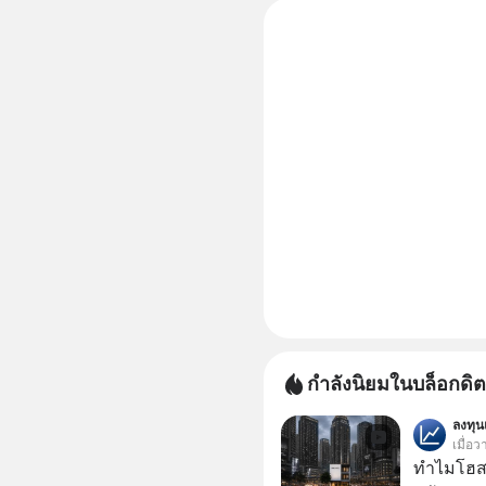
กำลังนิยมในบล็อกดิต
ลงทุ
เมื่อว
ทำไมโฮสเ