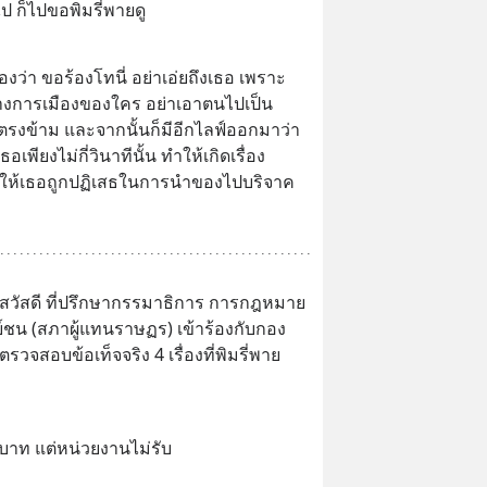
ป ก็ไปขอพิมรี่พายดู
องว่า ขอร้องโทนี่ อย่าเอ่ยถึงเธอ เพราะ
ทางการเมืองของใคร อย่าเอาตนไปเป็น
ยตรงข้าม และจากนั้นก็มีอีกไลฟ์ออกมาว่า 
เธอเพียงไม่กี่วินาทีนั้น ทำให้เกิดเรื่อง
ทำให้เธอถูกปฏิเสธในการนำของไปบริจาค
า สวัสดี ที่ปรึกษากรรมาธิการ การกฎหมาย 
์ชน (สภาผู้แทนราษฏร) เข้าร้องกับกอง
จสอบข้อเท็จจริง 4 เรื่องที่พิมรี่พาย
าท แต่หน่วยงานไม่รับ