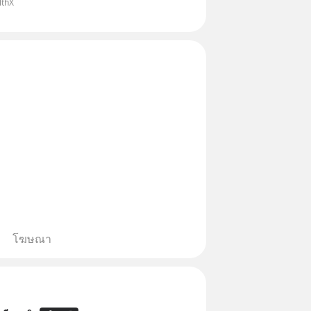
lthX
ถามเข้ามา
โฆษณา