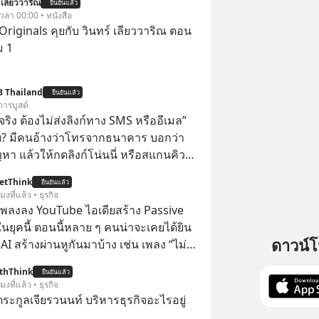
 เลียววาริณ
ยืนยันแล้ว
 เวลา 00:00 • หนังสือ
Originals คุยกับ วินทร์ เลียววาริณ ตอน
ม 1
B Thailand
ยืนยันแล้ว
การบูสต์
ิง ต้องไม่ส่งลิงก์ทาง SMS หรืออีเมล”
้ย? มีคนอ้างว่าโทรจากธนาคาร บอกว่า
ญหา แล้วให้กดลิงก์โน่นนี่ หรือสแกนคิว
นที มาฟัง “ป้าเก๋าเล่ากลโกง” เพื่อรู้ทันมุก
etThink
ยืนยันแล้ว
ราบความน่าเชื่อถือกันค่ะ #แก้เกม
โมงที่แล้ว • ธุรกิจ
าเก๋าเล่ากลโกง #LivesSustainably #อยู่
ำเพลงลง YouTube ไอเดียสร้าง Passive
ยืน #CyberSecurity #ป้าเก๋า
ยุคนี้ ตอนนี้หลาย ๆ คนน่าจะเคยได้ยิน
ucation #FinancialLiteracy
ดาวน์
 AI สร้างผ่านหูกันมาบ้าง เช่น เพลง “ไม่มี
lBankWithHumanTouch
เรา” จากช่องชื่อว่า UNHEARD MUSIC ที่
thThink
ยืนยันแล้ว
อดรับชมกว่า 26 ล้านครั้งแล้ว
โมงที่แล้ว • ธุรกิจ
ะกูลเจียรวนนท์ บริหารธุรกิจอะไรอยู่