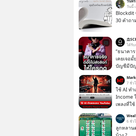
วินทร์
วันนี้
Blockdit 
30 คำถา
SC
ได้รับ
“ธนาคารจร
เคยเจอมั
บัญชีมีปั
อาร์โค้ดทั
Mark
หลอกลวงในค
7 ชั่ว
กลโกง #ป้
ใช้ AI ท
อย่างยั่ง
Income ใน
#FraudEd
เพลงที่ใช้
#Digita
ใครรู้ตัว
Weal
ตอนนี้มีย
6 ชั่ว
ลูกหลานตร
บ้าง ?