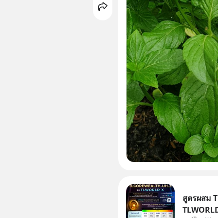
สูตรผสม 
TLWORLD-