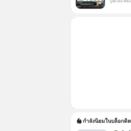
บูสต์โดย Wea
WealthX 
กำลังนิยมในบล็อกดิต