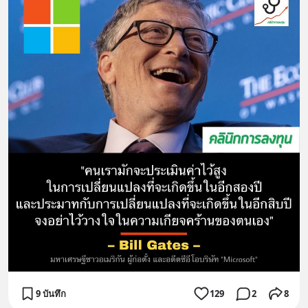
9 บันทึก
129
2
8