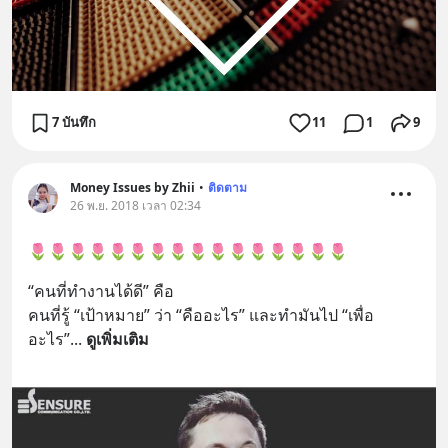
7 บันทึก
11
1
9
Money Issues by Zhii
•
ติดตาม
26 พ.ย. 2018 เวลา 02:34
🌷🌷🌷🌷🌷🌷🌷🌷🌷🌷🌷🌷🌷🌷🌷🌷
“คนที่ทำงานได้ดี” คือ
คนที่รู้ “เป้าหมาย” ว่า “คืออะไร” และทำมันไป “เพื่อ
อะไร”
... 
ดูเพิ่มเติม