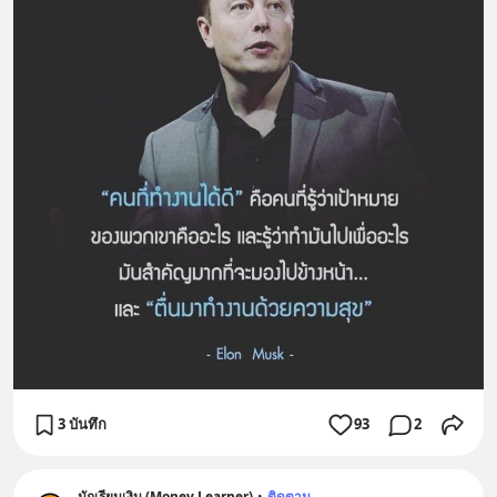
3 บันทึก
93
2
นักเรียนเงิน (Money Learner)
•
ติดตาม