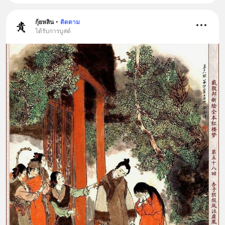
กุ้ยหลิน
•
ติดตาม
ได้รับการบูสต์