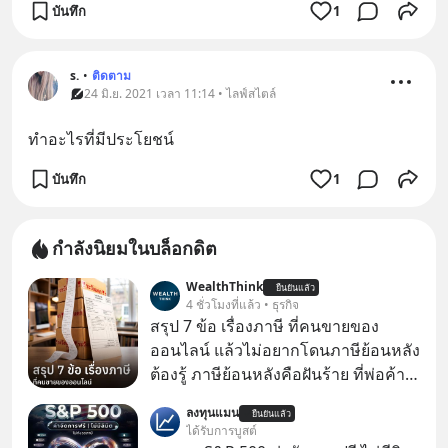
บันทึก
1
s.
•
ติดตาม
24 มิ.ย. 2021 เวลา 11:14 • ไลฟ์สไตล์
ทำอะไรที่มีประโยชน์
บันทึก
1
กำลังนิยมในบล็อกดิต
WealthThink
ยืนยันแล้ว
4 ชั่วโมงที่แล้ว • ธุรกิจ
สรุป 7 ข้อ เรื่องภาษี ที่คนขายของ
ออนไลน์ แล้วไม่อยากโดนภาษีย้อนหลัง
ต้องรู้ ภาษีย้อนหลังคือฝันร้าย ที่พ่อค้า
แม่ค้าคนไหนก็คงไม่อยากพบเจอ
ลงทุนแมน
ยืนยันแล้ว
ได้รับการบูสต์