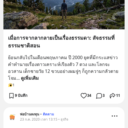
เมื่อการจากลากลายเป็นเรื่องธรรมดา: สัจธรรมที่
ธรรมชาติสอน
ย้อนกลับไปในเดือนพฤษภาคม ปี 2000 ยุคที่มีกระแสข่าว
คำทำนายเรื่องดาวเคราะห์เรียงตัว 7 ดวง และโลกจะ
อวสาน เด็กชายวัย 12 ขวบอย่างผมจู่ๆ ก็ถูกความกลัวตาย
โจม
... 
ดูเพิ่มเติม
1
9 บันทึก
34
3
11
พ่อบ้านลงทุน
•
ติดตาม
23 ก.ค. 2020 เวลา 13:15 • ธุรกิจ