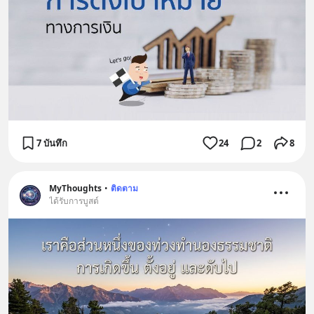
7 บันทึก
24
2
8
MyThoughts
•
ติดตาม
ได้รับการบูสต์