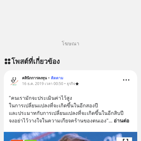
ผ่าน Youtube :
https://youtu.be/30xfW_wxa-k The
original article appeared here
https://www.tharadhol.com/geek-
story-ep826-what-happens-to-
perplexity/ ติดตามสาระดี ๆ อัพเดททุก
โฆษณา
วันผ่าน Line OA ด.ดล Blog คลิกเลย -->
https://lin.ee/aMEkyNA
โพสต์ที่เกี่ยวข้อง
========================= 📣
สนับสนุนโดย 📣
=========================
คลินิกการลงทุน
•
ติดตาม
16 ธ.ค. 2019 เวลา 00:50 • ธุรกิจ
เครียด หลับยาก ผมอยากแนะนำ
ผลิตภัณฑ์เสริมอาหาร Diip CBD ช่วย
"คนเรามักจะประเมินค่าไว้สูง
บรรเทาความเครียด ลดความวิตกกังวล
ในการเปลี่ยนแปลงที่จะเกิดขึ้นในอีกสองปี 
เพิ่มการผ่อนคลาย ซึ่งช่วยให้การนอน
และประมาทกับการเปลี่ยนแปลงที่จะเกิดขึ้นในอีกสิบปี 
หลับมีประสิทธิภาพมากยิ่งขึ้น 📍 สนใจ
จงอย่าไว้วางใจในความเกียจคร้านของตนเอง"
... 
อ่านต่อ
สั่งซื้อสินค้า Diip CBD 💬 LINE :
@diipgeek 🔗 หรือกดลิงก์
https://lin.ee/U91Fzyz