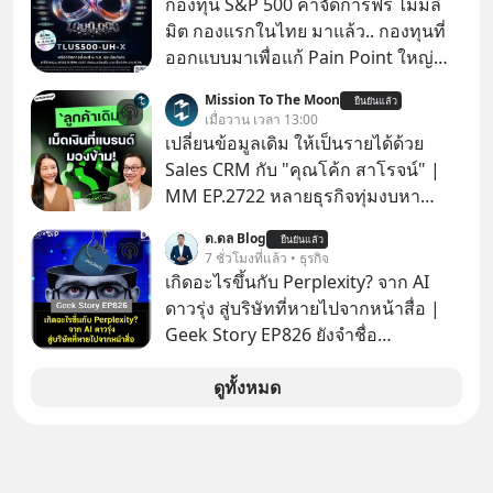
กองทุน S&P 500 ค่าจัดการฟรี ไม่มีลิ
มิต กองแรกในไทย มาแล้ว.. กองทุนที่
ออกแบบมาเพื่อแก้ Pain Point ใหญ่
ของนักลงทุนไทยพร้อมกัน 3 เรื่อง
Mission To The Moon
ยืนยันแล้ว
เมื่อวาน เวลา 13:00
เปลี่ยนข้อมูลเดิม ให้เป็นรายได้ด้วย
Sales CRM กับ "คุณโค้ก สาโรจน์" |
MM EP.2722 หลายธุรกิจทุ่มงบหา
ลูกค้าใหม่ไม่หยุด ทั้งที่คนที่ซื้อของไป
ด.ดล Blog
ยืนยันแล้ว
แล้ว คือกลุ่มที่มีโอกาสซื้อซ้ำสูงที่สุด แต่
7 ชั่วโมงที่แล้ว • ธุรกิจ
กลับปล่อยให้เงียบหายไปโดยไม่รู้ตัว ใน
เกิดอะไรขึ้นกับ Perplexity? จาก AI
Mission To The Moon EP นี้ เราจะมา
ดาวรุ่ง สู่บริษัทที่หายไปจากหน้าสื่อ |
คุยกับคุณโค้ก สาโรจน์ อธิวิทวัส CEO
Geek Story EP826 ยังจำชื่อ
& Founder, Wisible ผู้มีประสบการณ์
Perplexity กันได้ไหม สตาร์ตอัป AI ที่
ด้านงานขายและ CRM มากกว่า 20 ปี
เคยถูกยกไปเทียบชั้นกับยักษ์ใหญ่อย่าง
ดูทั้งหมด
ว่าทำไม "ลูกค้าเดิม" ถึงเป็นสินทรัพย์ที่
OpenAI ภายในเวลาแค่ 2 ปี มูลค่า
ธุรกิจมองข้ามมากที่สุด และจะเปลี่ยน
บริษัทพุ่งกระฉูดจาก 500 ล้าน เป็น 2
ข้อมูลที่กระจัดกระจายให้กลายเป็นราย
หมื่น 1 พันล้านดอลลาร์ โตขึ้นกว่า 40
ได้ที่ต่อเนื่องได้ยังไง ถ้ายอดขายไม่โต