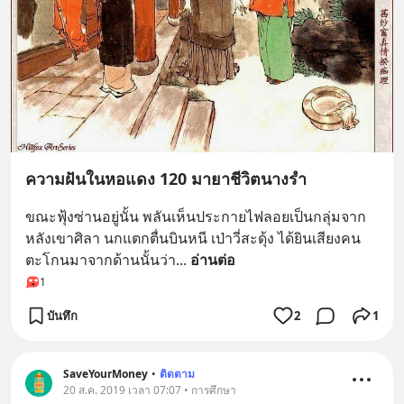
ความฝันในหอแดง 120 มายาชีวิตนางรำ
ขณะฟุ้งซ่านอยู่นั้น พลันเห็นประกายไฟลอยเป็นกลุ่มจาก
หลังเขาศิลา นกแตกตื่นบินหนี เป่าวี่สะดุ้ง ได้ยินเสียงคน
ตะโกนมาจากด้านนั้นว่า
... 
อ่านต่อ
1
บันทึก
2
1
SaveYourMoney
•
ติดตาม
20 ส.ค. 2019 เวลา 07:07 • การศึกษา