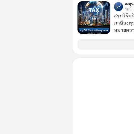
มนุษยชาติอยู่บน
ลงทุ
วันนี้
ครับ อย่
สรุปวิธี
Geek For
ภาษีลงทุ
🎧 ฟังผ่า
หมายความ
https://tin
Apple Pod
ฟังผ่าน Podbean : https
🎧 ฟังผ่า
https://yo
article 
https://
ep827-is-a-c
ๆ อัพเดทท
> https:
===========
📣 ========================= เครียด หลับ
ยาก ผมอย
CBD ช่วย
เพิ่มการผ