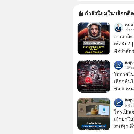
กำลังนิยมในบล็อกดิต
ด.ดล 
เมื่อ
อาณานิคมบ
เพ้อฝัน?
คิดว่าสัก
Elon Mus
ลงทุ
ฝันที่มหา
ได้รับ
ล้านจะไป
โอกาสในห
เทคโนโลยีสุ
เลือกหุ้น
จริงที่ถู
พลายเชน AI จีน 
ที่เต็มไป
โปรโมชัน
ลงทุ
ผู้นำเทค
บาทขึ้นไป
6 ชั่ว
แล้งๆ นี้
ใครเป็นเ
ลับอะไรไว
เข้ามาใน
ทรัพยากร
สหรัฐฯ ที่
ความลวงโ
สาขาแรกใ