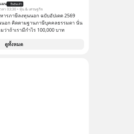
ดาวดวงอื่น เลือกฟังกันได้เลยนะ
นแมน
ยืนยันแล้ว
 เวลา 03:30 • หุ้น & เศรษฐกิจ
าลืมกด Follow ติดตาม PodCast ช่อง
บริหารภาษีลงทุนนอก ฉบับอัปเดต 2569
ever’s Podcast ของผมกันด้วยนะครับ
นนอก คิดตามฐานภาษีบุคคลธรรมดา นั่น
น Spotify :
ว่าถ้าเรามีกำไร 100,000 บาท
yurl.com/3yma5h3e 🎧 ฟังผ่าน
cast : https://apple.co/2lEqPPg 🎧
ดูทั้งหมด
://tinyurl.com/4kurcs6x
น Youtube :
utu.be/W2U60tbaMqM The original
appeared here
www.tharadhol.com/geek-story-
olony-on-mars-real/ ติดตามสาระดี
ุกวันผ่าน Line OA ด.ดล Blog คลิกเลย --
//lin.ee/aMEkyNA
============== 📣 สนับสนุนโดย
ากแนะนำผลิตภัณฑ์เสริมอาหาร Diip
บรรเทาความเครียด ลดความวิตกกังวล
่อนคลาย ซึ่งช่วยให้การนอนหลับมี