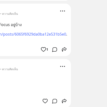
 • ความคิดเห็น
ocus อยู่บ้าง
om/posts/6065f6929da0ba12e531b5e0
.
1
 • ความคิดเห็น