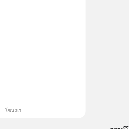
้น 📍 สนใจสั่งซื้อสินค้า Diip
INE : @diipgeek 🔗 หรือกดลิงก์
in.ee/U91Fzyz
โฆษณา