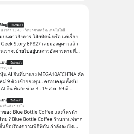
Blog
ยืนยันแล้ว
วาน เวลา 13:43 • วิทยาศาสตร์ & เทคโนโลยี
นดาวอังคาร วิสัยทัศน์ หรือ แค่เรื่อง
 | Geek Story EP827 เคยมองดูดาวแล้ว
วันเราจะย้ายไปอยู่บนดาวอังคารตามที่
k หรือ Jeff Bezos บอกไว้หรือเปล่า ภาพ
นแมน
ยืนยันแล้ว
เศรษฐีซิลิคอนแวลลีย์วาดไว้ว่ามนุษย์นับ
การบูสต์
สร้างอาณานิคมใหม่ ล้อมรอบด้วย
ุ้น AI จีนที่มาแรง MEGA10AICHINA คัด
ดล้ำ อาจจะฟังดูน่าตื่นเต้น แต่ความ
ใหม่ 9 ตัว เข้ากองทุน.. ครอบคลุมทั้งซัป
กซ่อนไว้ใต้พรมคือ ดาวอังคารเป็นเพียงนรก
พิเศษ ช่วง 3 - 19 ส.ค. 69 มี
ด้วยรังสีมรณะและฝุ่นพิษ แล้วทำไมบรรดา
 ลด 50% ค่าธรรมเนียมซื้อ | ยอด 2 ล้าน
นแมน
โนโลยีถึงยังพยายามหลอกขายฝันลมๆ
ยืนยันแล้ว
 ฟรีค่าธรรมเนียมซื้อ
โมงที่แล้ว • ธุรกิจ
ให้กับคนทั้งโลก พวกเขากำลังซ่อนความ
จ้าของ Blue Bottle Coffee และใครนำ
้เบื้องหลังโปรเจกต์อวกาศที่ผลาญ
ไทย ? Blue Bottle Coffee ร้านกาแฟจาก
มหาศาล วันนี้เราจะมากะเทาะเปลือก
ขึ้นชื่อเรื่องความพิถีพิถัน กำลังจะเปิด
ลกนี้กัน ใครที่คิดว่าอนาคตของ
นประเทศไทย ที่ Central Park