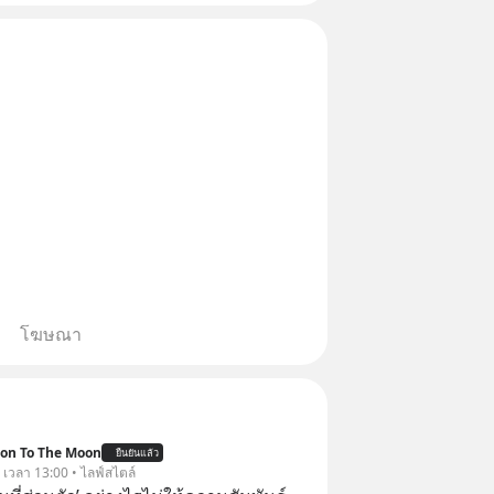
ล่ากลโกง” EP4 ตอน “เขา
โฆษณา
ion To The Moon
ยืนยันแล้ว
. เวลา 13:00 • ไลฟ์สไตล์