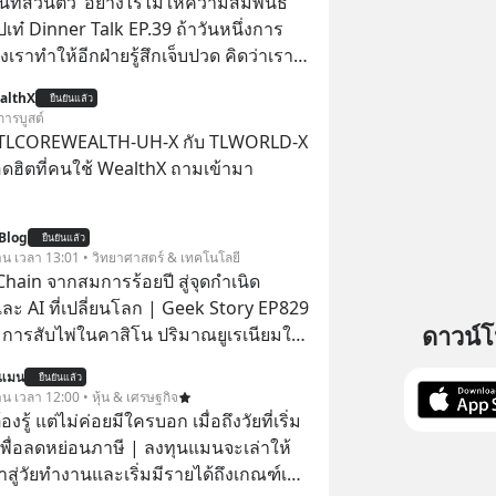
ื้นที่ส่วนตัว’ อย่างไรไม่ให้ความสัมพันธ์
ปเท๋ Dinner Talk EP.39 ถ้าวันหนึ่งการ
เราทำให้อีกฝ่ายรู้สึกเจ็บปวด คิดว่าเรา
ใส่และมองว่าเราเห็นแก่ตัวทั้งที่เราเองก็
althX
ยืนยันแล้ว
เสธใครอย่างนี้มาก่อน แต่พอตั้งใจจะ
การบูสต์
ขต’ เพื่อตัวเองดูสักครั้ง กลับทำให้เกิด
 TLCOREWEALTH-UH-X กับ TLWORLD-X
ามสัมพันธ์เสียอย่างนั้น โดยรายการ
ฮิตที่คนใช้ WealthX ถามเข้ามา
nner Talk ในวันนี้โฮสต์ทั้ง 2 ท่าน แทป-
ุตสาหะ และ เอ๋ นิ้วกลม-สราวุธ เฮ้ง
Blog
ะพาทุกคนไปสำรวจวิธีสร้างขอบเขตเพื่อ
ยืนยันแล้ว
วาน เวลา 13:01 • วิทยาศาสตร์ & เทคโนโลยี
องตัวเองและรักษาความสัมพันธ์ของคน
hain จากสมการร้อยปี สู่จุดกำเนิด
อมกัน #boundary
ละ AI ที่เปลี่ยนโลก | Geek Story EP829
elopment #แอปเท๋dinnertalk
ดาวน์
า การสับไพ่ในคาสิโน ปริมาณยูเรเนียมใน
ntothemoonpodcast
เคลียร์ อัลกอริทึมของ Google ที่ใช้โค่น
นแมน
ยืนยันแล้ว
เก่าอย่าง Yahoo และความฉลาดของ AI
าน เวลา 12:00 • หุ้น & เศรษฐกิจ
รที่เหมือนกัน? เชื่อหรือไม่ว่า สิ่ง
ต้องรู้ แต่ไม่ค่อยมีใครบอก เมื่อถึงวัยที่เริ่ม
กทั้งหมดนี้ ล้วนมีจุดเริ่มต้นมาจาก “การ
เพื่อลดหย่อนภาษี | ลงทุนแมนจะเล่าให้
น” ของนักคณิตศาสตร์ชาวรัสเซียสองคน
ข้าสู่วัยทำงานและเริ่มมีรายได้ถึงเกณฑ์เสีย
สมการที่เคยถูกมองว่าไร้