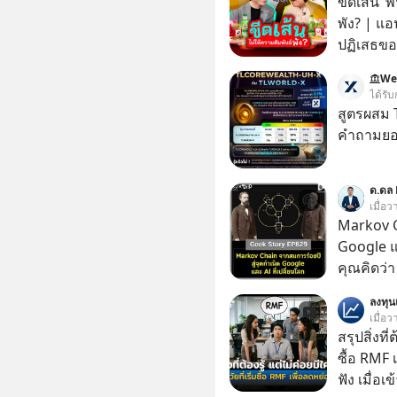
ขีดเส้น ‘พ
พัง? | แอ
ปฏิเสธของ
ตั้งกำแพง
We
ไม่เคยปฏิ
ได้รับ
‘สร้างขอบเ
สูตรผสม
รอยร้าวในคว
คำถามยอด
แอปเท๋ Di
รวิศ หาญอ
ด.ดล 
สวัสดิ์ จ
เมื่อ
รักษาใจข
Markov C
รอบข้างไปพร้
Google แ
#selfdev
คุณคิดว่
#missio
ระเบิดนิว
ลงทุ
ล้มแชมป์
เมื่อว
ในปัจจุบัน มีอะไ
สรุปสิ่งที่
เปลี่ยนโล
ซื้อ RMF 
ทะเลาะกั
ฟัง เมื่อเ
เมื่อกว่าร้อยปีก่อน! จาก