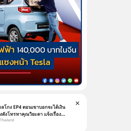
่ากลโกง EP4 ตอนเขาบอกจะได้เงิน
้างดังโทรหาคุณวิยะดา แจ้งเรื่อง
 Thailand
าแล้วบอกว่าจะคืนเงิน คุณวิยะดาจะ
ป็นเรื่องจ้อจี้ หาคำตอบได้ที่