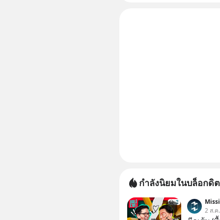
“ป้าเก๋าเ
กำลังนิยมในบล็อกดิต
Miss
2 ส.ค