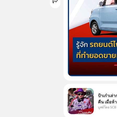
ป้าเก๋าเล
คืน เมื่อห
บูสต์โดย SCB
เคลมสินค้
ได้เงินจริง หรือเ